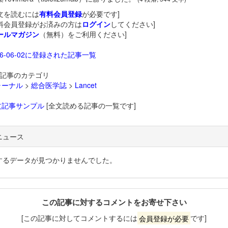
文を読むには
有料会員登録
が必要です]
料会員登録がお済みの方は
ログイン
してください]
ールマガジン
（無料）をご利用ください]
26-06-02に登録された記事一覧
記事のカテゴリ
ャーナル
>
総合医学誌
>
Lancet
文記事サンプル
[全文読める記事の一覧です]
ニュース
するデータが見つかりませんでした。
この記事に対するコメントをお寄せ下さい
[この記事に対してコメントするには
会員登録が必要
です]