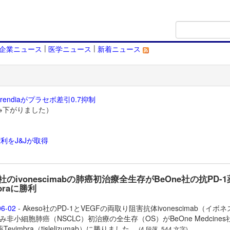
|
|
企業ニュース
医学ニュース
新着ニュース
endiaがプラセボ差引0.7抑制
→下がりました）
利をJ&Jが取得
）
o社のivonescimabの肺癌初治療全生存がBeOne社の抗PD-1
mbraに勝利
06-02
- Akeso社のPD-1とVEGFの両取り阻害抗体
ivonescimab（イボ
み非小細胞肺癌（NSCLC）初治療の全生存（OS）がBeOne Medcines社
薬
Tevimbra（tislelizumab）に勝りました。
(4 段落, 544 文字)