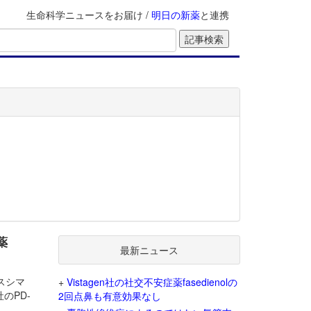
生命科学ニュースをお届け /
明日の新薬
と連携
薬
最新ニュース
ネスシマ
+
Vistagen社の社交不安症薬fasedienolの
のPD-
2回点鼻も有意効果なし