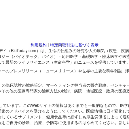
利用規約
|
特定商取引法に基づく表示
バイオトゥデイ（BioToday.com）は、生命の仕組みの研究や人の病気（
ロジー（バイオテック、バイオ）・応用医学・基礎医学・臨床医学や医
して最新のライフサイエンス（生命科学）のニュースを提供しています
ャーのプレスリリース（ニュースリリース）や世界の主要な科学雑誌（
A）の臨床試験の戦略策定、マーケティング担当者の販売戦略、ベンチャ
やその他の医療専門家の治療方法の検討、病院・地域医療・政府の医療
omが保有しています。このWebサイトの情報はあくまでも一般的なもので、
門家のアドバイスを受けるようにしてください。医療情報は日々変化して
紹介しているサプリメント、健康食品等は必ずしも厚生労働省によって適
情報をご自身の診断、治療、予防等に使用するのはやめてください。新し