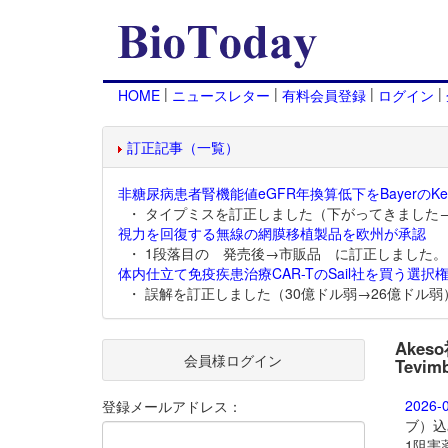
|
|
|
|
HOME
ニュースレター
有料会員登録
ログイン
訂正記事（一覧）
非糖尿病患者腎機能値eGFR年換算低下をBayerのKer
・ タイプミスを訂正しました（下がってきました
視力を回復する無線の網膜移植製品を欧州が承認
・ 1段落目の 発売後→市販品 に訂正しました。
体内仕立て免疫疾患治療CAR-TのSail社を買う選択権
・ 誤解を訂正しました（30億ドル弱→26億ドル弱
Akes
会員様ログイン
Tevi
2026-
登録メールアドレス：
ブ）込
1阻害