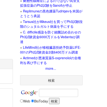
+
嚢胞性線維症によるのではない気管支
拡張症薬のPh2試験をSanofiが停止
+
Replimuneの黒色腫薬Tudriqevを米国が
とうとう承認
+
Tarsus社がAlkeus社を買ってPh3試験段
階のシュタルガルト病薬を手にする
+
C. difficile感染を防ぐ細菌詰め合わせの
Ph3試験資金6000万ドルをVedantaが調
達
+
LifeMind社が移植臓器拒絶予防薬LIFE-
001のPh2試験資金2億6400万ドル調達
+
Actimedが悪液質薬S-oxprenololの全権
利を再び手にする
more...
検索
Web
BioToday