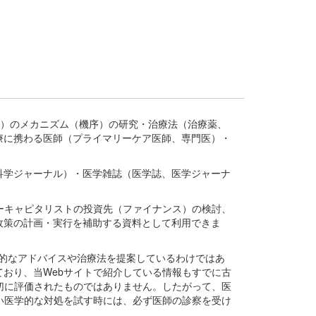
疾患、疾病）のメカニズム（機序）の研究・治療法（治療薬、
療に携わる医師（プライマリーケア医師、専門医）・
。
科学ジャーナル）・医学雑誌（医学誌、医学ジャーナ
ーキャピタリストの投資先（ファイナンス）の検討、
政策の計画・実行を補助する資料として利用できま
医学的なアドバイスや治療法を提案しているわけではあ
おり、当Webサイトで紹介している情報もすでに古
切に評価されたものではありません。したがって、医
い医学的な対処を試す時には、必ず医師の診察を受け