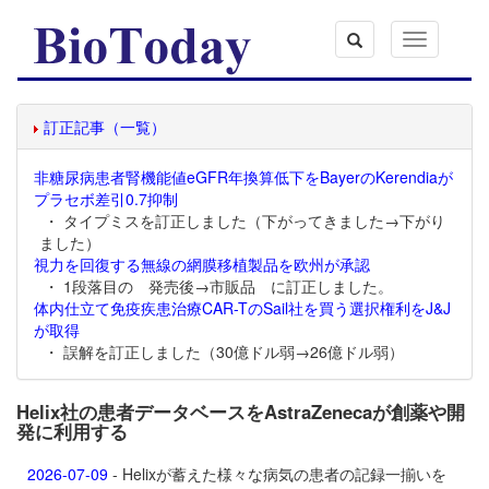
Toggle
navigation
訂正記事（一覧）
非糖尿病患者腎機能値eGFR年換算低下をBayerのKerendiaが
プラセボ差引0.7抑制
・ タイプミスを訂正しました（下がってきました→下がり
ました）
視力を回復する無線の網膜移植製品を欧州が承認
・ 1段落目の 発売後→市販品 に訂正しました。
体内仕立て免疫疾患治療CAR-TのSail社を買う選択権利をJ&J
が取得
・ 誤解を訂正しました（30億ドル弱→26億ドル弱）
Helix社の患者データベースをAstraZenecaが創薬や開
発に利用する
2026-07-09
- Helixが蓄えた様々な病気の患者の記録一揃いを