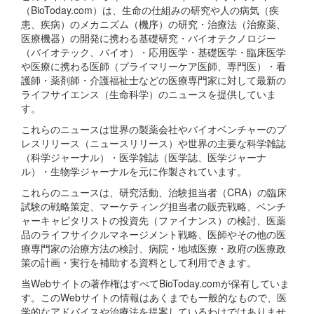
（BioToday.com）は、生命の仕組みの研究や人の病気（疾
患、疾病）のメカニズム（機序）の研究・治療法（治療薬、
医療機器）の開発に携わる基礎研究・バイオテクノロジー
（バイオテック、バイオ）・応用医学・基礎医学・臨床医学
や医療に携わる医師（プライマリーケア医師、専門医）・看
護師・薬剤師・介護福祉士などの医療専門家に対して最新の
ライフサイエンス（生命科学）のニュースを提供していま
す。
これらのニュースは世界の製薬会社やバイオベンチャーのプ
レスリリース（ニュースリリース）や世界の主要な科学雑誌
（科学ジャーナル）・医学雑誌（医学誌、医学ジャーナ
ル）・生物学ジャーナルを元に作製されています。
これらのニュースは、研究活動、治験担当者（CRA）の臨床
試験の戦略策定、マーケティング担当者の販売戦略、ベンチ
ャーキャピタリストの投資先（ファイナンス）の検討、医薬
品のライフサイクルマネージメント戦略、医師やその他の医
療専門家の治療方法の検討、病院・地域医療・政府の医療政
策の計画・実行を補助する資料として利用できます。
当Webサイトの著作権はすべてBioToday.comが保有していま
す。このWebサイトの情報はあくまでも一般的なもので、医
学的なアドバイスや治療法を提案しているわけではありませ