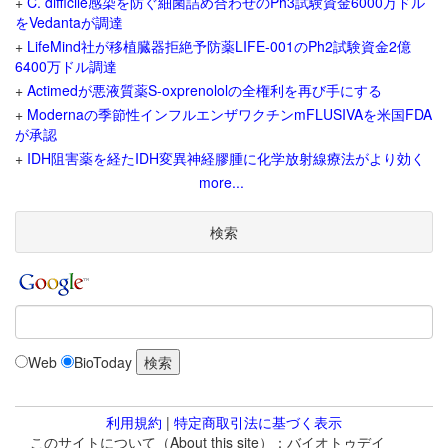
+
C. difficile感染を防ぐ細菌詰め合わせのPh3試験資金6000万ドル
をVedantaが調達
+
LifeMind社が移植臓器拒絶予防薬LIFE-001のPh2試験資金2億
6400万ドル調達
+
Actimedが悪液質薬S-oxprenololの全権利を再び手にする
+
Modernaの季節性インフルエンザワクチンmFLUSIVAを米国FDA
が承認
+
IDH阻害薬を経たIDH変異神経膠腫に化学放射線療法がより効く
more...
検索
Web
BioToday
利用規約
|
特定商取引法に基づく表示
このサイトについて（About this site）：バイオトゥデイ