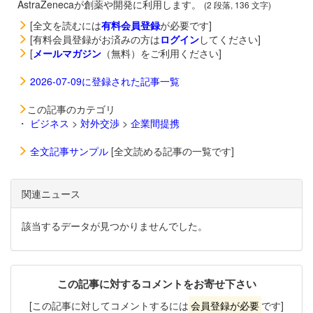
AstraZenecaが創薬や開発に利用します。
(2 段落, 136 文字)
[全文を読むには
有料会員登録
が必要です]
[有料会員登録がお済みの方は
ログイン
してください]
[
メールマガジン
（無料）をご利用ください]
2026-07-09に登録された記事一覧
この記事のカテゴリ
・
ビジネス
>
対外交渉
>
企業間提携
全文記事サンプル
[全文読める記事の一覧です]
関連ニュース
該当するデータが見つかりませんでした。
この記事に対するコメントをお寄せ下さい
[この記事に対してコメントするには
会員登録が必要
です]