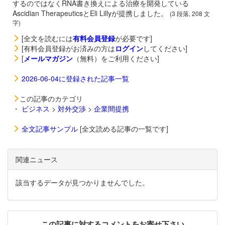
するのではなくRNA書き換えによる治療を開発している
Ascidian TherapeuticsとEli Lillyが提携しました。
(3 段落, 208 文
字)
[全文を読むには
有料会員登録
が必要です]
[有料会員登録がお済みの方は
ログイン
してください]
[
メールマガジン
（無料）をご利用ください]
2026-06-04に登録された記事一覧
この記事のカテゴリ
・
ビジネス
>
対外交渉
>
企業間提携
全文記事サンプル
[全文読める記事の一覧です]
関連ニュース
該当するデータが見つかりませんでした。
この記事に対するコメントをお寄せ下さい