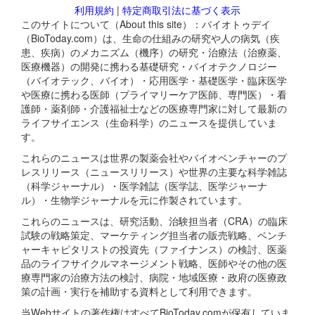
利用規約
|
特定商取引法に基づく表示
このサイトについて（About this site）：バイオトゥデイ
（BioToday.com）は、生命の仕組みの研究や人の病気（疾
患、疾病）のメカニズム（機序）の研究・治療法（治療薬、
医療機器）の開発に携わる基礎研究・バイオテクノロジー
（バイオテック、バイオ）・応用医学・基礎医学・臨床医学
や医療に携わる医師（プライマリーケア医師、専門医）・看
護師・薬剤師・介護福祉士などの医療専門家に対して最新の
ライフサイエンス（生命科学）のニュースを提供していま
す。
これらのニュースは世界の製薬会社やバイオベンチャーのプ
レスリリース（ニュースリリース）や世界の主要な科学雑誌
（科学ジャーナル）・医学雑誌（医学誌、医学ジャーナ
ル）・生物学ジャーナルを元に作製されています。
これらのニュースは、研究活動、治験担当者（CRA）の臨床
試験の戦略策定、マーケティング担当者の販売戦略、ベンチ
ャーキャピタリストの投資先（ファイナンス）の検討、医薬
品のライフサイクルマネージメント戦略、医師やその他の医
療専門家の治療方法の検討、病院・地域医療・政府の医療政
策の計画・実行を補助する資料として利用できます。
当Webサイトの著作権はすべてBioToday.comが保有していま