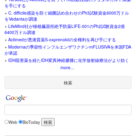
を手にする
+
C. difficile感染を防ぐ細菌詰め合わせのPh3試験資金6000万ドル
をVedantaが調達
+
LifeMind社が移植臓器拒絶予防薬LIFE-001のPh2試験資金2億
6400万ドル調達
+
Actimedが悪液質薬S-oxprenololの全権利を再び手にする
+
Modernaの季節性インフルエンザワクチンmFLUSIVAを米国FDA
が承認
+
IDH阻害薬を経たIDH変異神経膠腫に化学放射線療法がより効く
more...
検索
Web
BioToday