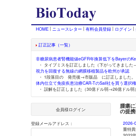
|
|
|
|
HOME
ニュースレター
有料会員登録
ログイン
訂正記事（一覧）
非糖尿病患者腎機能値eGFR年換算低下をBayerのKer
・ タイプミスを訂正しました（下がってきました
視力を回復する無線の網膜移植製品を欧州が承認
・ 1段落目の 発売後→市販品 に訂正しました。
体内仕立て免疫疾患治療CAR-TのSail社を買う選択権
・ 誤解を訂正しました（30億ドル弱→26億ドル弱
腫瘍に
会員様ログイン
の提携
2026-
登録メールアドレス：
重特異性
202