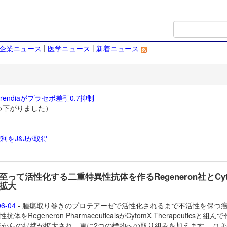
|
|
企業ニュース
医学ニュース
新着ニュース
endiaがプラセボ差引0.7抑制
→下がりました）
利をJ&Jが取得
）
至って活性化する二重特異性抗体を作るRegeneron社とCyt
拡大
06-04
- 腫瘍取り巻きのプロテアーゼで活性化されるまで不活性を保つ
抗体をRegeneron PharmaceuticalsがCytomX Therapeuticsと組ん
2年からの提携が拡大され、更に2つの標的への取り組みを加えます。
(3 段