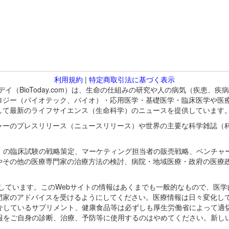
利用規約
|
特定商取引法に基づく表示
バイオトゥデイ（BioToday.com）は、生命の仕組みの研究や人の病気（
ロジー（バイオテック、バイオ）・応用医学・基礎医学・臨床医学や医
して最新のライフサイエンス（生命科学）のニュースを提供しています
ャーのプレスリリース（ニュースリリース）や世界の主要な科学雑誌（
A）の臨床試験の戦略策定、マーケティング担当者の販売戦略、ベンチャ
やその他の医療専門家の治療方法の検討、病院・地域医療・政府の医療
omが保有しています。このWebサイトの情報はあくまでも一般的なもので、
門家のアドバイスを受けるようにしてください。医療情報は日々変化して
紹介しているサプリメント、健康食品等は必ずしも厚生労働省によって適
情報をご自身の診断、治療、予防等に使用するのはやめてください。新し