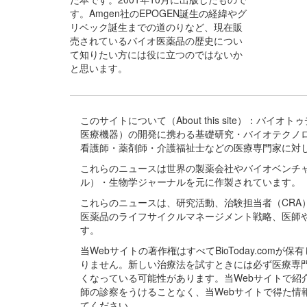
す。Amgen社のEPOGEN誕生の経緯やグ
リベック誕生までの道のりなど、現在販
売されているバイオ医薬品の歴史につい
て知りたい方には役に立つのではないか
と思います。
このサイトについて（About this site）：
医療機器）の開発に携わる基礎研究・バイオテクノ
看護師・薬剤師・介護福祉士などの医療専門家に対
これらのニュースは世界の製薬会社やバイオベンチ
ル）・生物学ジャーナルを元に作製されています。
これらのニュースは、研究活動、治験担当者（CR
医薬品のライフサイクルマネージメント戦略、医師
す。
当Webサイトの著作権はすべてBioToday.c
りません。新しい治療法を試すときには必ず医療専
くなっている可能性があります。当Webサイトで
師の診察をうけることなく、当Webサイトで得た
てください。