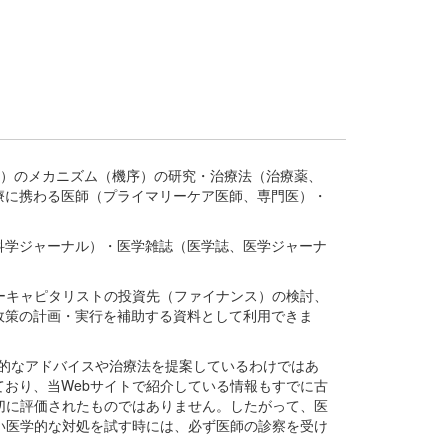
疾患、疾病）のメカニズム（機序）の研究・治療法（治療薬、
療に携わる医師（プライマリーケア医師、専門医）・
。
科学ジャーナル）・医学雑誌（医学誌、医学ジャーナ
ーキャピタリストの投資先（ファイナンス）の検討、
政策の計画・実行を補助する資料として利用できま
医学的なアドバイスや治療法を提案しているわけではあ
おり、当Webサイトで紹介している情報もすでに古
切に評価されたものではありません。したがって、医
い医学的な対処を試す時には、必ず医師の診察を受け