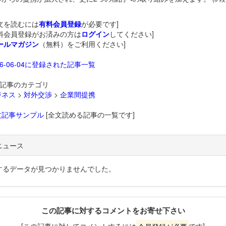
文を読むには
有料会員登録
が必要です]
料会員登録がお済みの方は
ログイン
してください]
ールマガジン
（無料）をご利用ください]
26-06-04に登録された記事一覧
記事のカテゴリ
ジネス
>
対外交渉
>
企業間提携
文記事サンプル
[全文読める記事の一覧です]
ニュース
するデータが見つかりませんでした。
この記事に対するコメントをお寄せ下さい