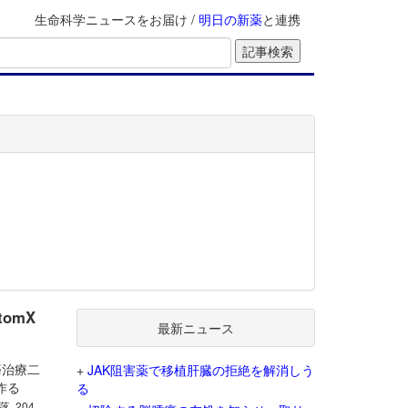
生命科学ニュースをお届け /
明日の新薬
と連携
omX
最新ニュース
癌治療二
+
JAK阻害薬で移植肝臓の拒絶を解消しう
で作る
る
落, 204