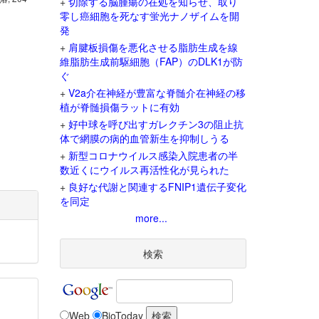
+
切除する脳腫瘍の在処を知らせ、取り
零し癌細胞を死なす蛍光ナノザイムを開
発
+
肩腱板損傷を悪化させる脂肪生成を線
維脂肪生成前駆細胞（FAP）のDLK1が防
ぐ
+
V2a介在神経が豊富な脊髄介在神経の移
植が脊髄損傷ラットに有効
+
好中球を呼び出すガレクチン3の阻止抗
体で網膜の病的血管新生を抑制しうる
+
新型コロナウイルス感染入院患者の半
数近くにウイルス再活性化が見られた
+
良好な代謝と関連するFNIP1遺伝子変化
を同定
more...
検索
Web
BioToday