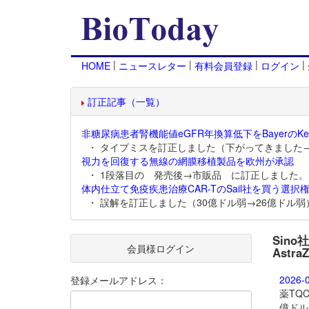
|
|
|
|
HOME
ニュースレター
有料会員登録
ログイン
訂正記事（一覧）
非糖尿病患者腎機能値eGFR年換算低下をBayerのKer
・ タイプミスを訂正しました（下がってきました
視力を回復する無線の網膜移植製品を欧州が承認
・ 1段落目の 発売後→市販品 に訂正しました。
体内仕立て免疫疾患治療CAR-TのSail社を買う選択権
・ 誤解を訂正しました（30億ドル弱→26億ドル弱
Sin
会員様ログイン
Astr
2026-
登録メールアドレス：
薬
TQC
億ドル