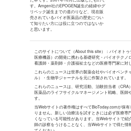
す。Amgen社のEPOGEN誕生の経緯やグ
リベック誕生までの道のりなど、現在販
売されているバイオ医薬品の歴史につい
て知りたい方には役に立つのではないか
と思います。
このサイトについて（About this site）：
医療機器）の開発に携わる基礎研究・バイオテクノ
看護師・薬剤師・介護福祉士などの医療専門家に対
これらのニュースは世界の製薬会社やバイオベンチ
ル）・生物学ジャーナルを元に作製されています。
これらのニュースは、研究活動、治験担当者（CR
医薬品のライフサイクルマネージメント戦略、医師
す。
当Webサイトの著作権はすべてBioToday.c
りません。新しい治療法を試すときには必ず医療専
くなっている可能性があります。当Webサイトで
師の診察をうけることなく、当Webサイトで得た
てください。