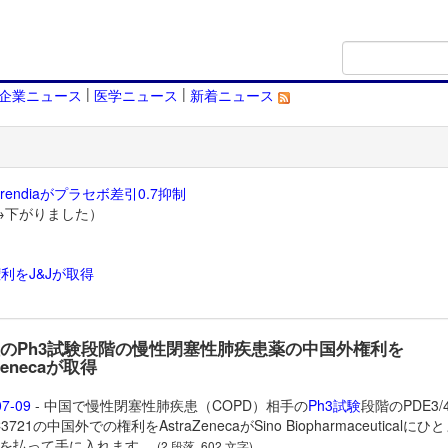
|
|
企業ニュース
医学ニュース
新着ニュース
endiaがプラセボ差引0.7抑制
→下がりました）
利をJ&Jが取得
）
o社のPh3試験段階の慢性閉塞性肺疾患薬の中国外権利を
aZenecaが取得
07-09
- 中国で慢性閉塞性肺疾患（COPD）相手の
Ph3試験
段階のPDE3/
3721の中国外での権利をAstraZenecaがSino Biopharmaceuticalにひ
を払って手に入れます。
(2 段落, 602 文字)