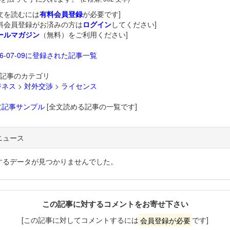
文を読むには
有料会員登録
が必要です]
料会員登録がお済みの方は
ログイン
してください]
ールマガジン
（無料）をご利用ください]
26-07-09に登録された記事一覧
記事のカテゴリ
ジネス
>
対外交渉
>
ライセンス
文記事サンプル
[全文読める記事の一覧です]
ニュース
するデータが見つかりませんでした。
この記事に対するコメントをお寄せ下さい
[この記事に対してコメントするには
会員登録が必要
です]