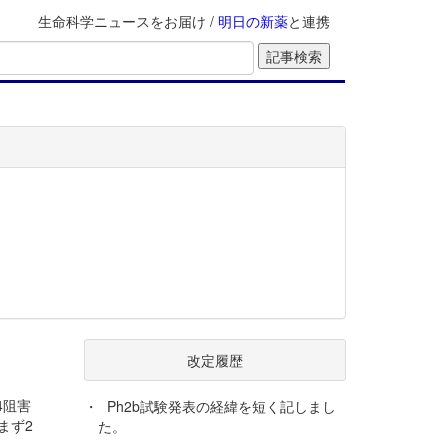
生命科学ニュースをお届け /
明日の新薬
と連携
改定履歴
4阻害
・
Ph2b試験発表の経緯を短く記しまし
とまず2
た。