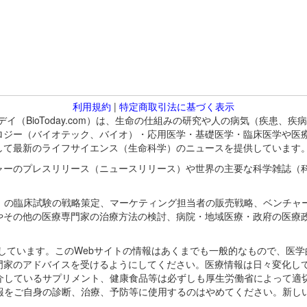
利用規約
|
特定商取引法に基づく表示
バイオトゥデイ（BioToday.com）は、生命の仕組みの研究や人の病気（
ロジー（バイオテック、バイオ）・応用医学・基礎医学・臨床医学や医
して最新のライフサイエンス（生命科学）のニュースを提供しています
ャーのプレスリリース（ニュースリリース）や世界の主要な科学雑誌（
A）の臨床試験の戦略策定、マーケティング担当者の販売戦略、ベンチャ
やその他の医療専門家の治療方法の検討、病院・地域医療・政府の医療
omが保有しています。このWebサイトの情報はあくまでも一般的なもので、
門家のアドバイスを受けるようにしてください。医療情報は日々変化して
紹介しているサプリメント、健康食品等は必ずしも厚生労働省によって適
情報をご自身の診断、治療、予防等に使用するのはやめてください。新し