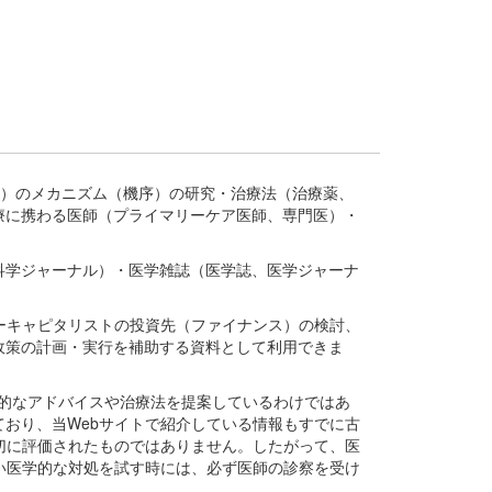
疾患、疾病）のメカニズム（機序）の研究・治療法（治療薬、
療に携わる医師（プライマリーケア医師、専門医）・
。
科学ジャーナル）・医学雑誌（医学誌、医学ジャーナ
ーキャピタリストの投資先（ファイナンス）の検討、
政策の計画・実行を補助する資料として利用できま
医学的なアドバイスや治療法を提案しているわけではあ
おり、当Webサイトで紹介している情報もすでに古
切に評価されたものではありません。したがって、医
い医学的な対処を試す時には、必ず医師の診察を受け