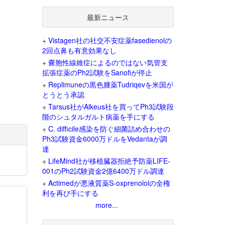
最新ニュース
+
Vistagen社の社交不安症薬fasedienolの
2回点鼻も有意効果なし
+
嚢胞性線維症によるのではない気管支
拡張症薬のPh2試験をSanofiが停止
+
Replimuneの黒色腫薬Tudriqevを米国が
とうとう承認
+
Tarsus社がAlkeus社を買ってPh3試験段
階のシュタルガルト病薬を手にする
+
C. difficile感染を防ぐ細菌詰め合わせの
Ph3試験資金6000万ドルをVedantaが調
達
+
LifeMind社が移植臓器拒絶予防薬LIFE-
001のPh2試験資金2億6400万ドル調達
+
Actimedが悪液質薬S-oxprenololの全権
利を再び手にする
more...