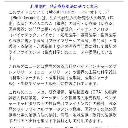
利用規約
|
特定商取引法に基づく表示
このサイトについて（About this site）：バイオトゥデイ
（BioToday.com）は、生命の仕組みの研究や人の病気（疾
患、疾病）のメカニズム（機序）の研究・治療法（治療薬、
医療機器）の開発に携わる基礎研究・バイオテクノロジー
（バイオテック、バイオ）・応用医学・基礎医学・臨床医学
や医療に携わる医師（プライマリーケア医師、専門医）・看
護師・薬剤師・介護福祉士などの医療専門家に対して最新の
ライフサイエンス（生命科学）のニュースを提供していま
す。
これらのニュースは世界の製薬会社やバイオベンチャーのプ
レスリリース（ニュースリリース）や世界の主要な科学雑誌
（科学ジャーナル）・医学雑誌（医学誌、医学ジャーナ
ル）・生物学ジャーナルを元に作製されています。
これらのニュースは、研究活動、治験担当者（CRA）の臨床
試験の戦略策定、マーケティング担当者の販売戦略、ベンチ
ャーキャピタリストの投資先（ファイナンス）の検討、医薬
品のライフサイクルマネージメント戦略、医師やその他の医
療専門家の治療方法の検討、病院・地域医療・政府の医療政
策の計画・実行を補助する資料として利用できます。