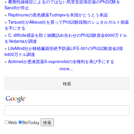
+
嚢胞性線維症によるのではない気管支拡張症薬のPh2試験を
Sanofiが停止
+
Replimuneの黒色腫薬Tudriqevを米国がとうとう承認
+
Tarsus社がAlkeus社を買ってPh3試験段階のシュタルガルト病薬
を手にする
+
C. difficile感染を防ぐ細菌詰め合わせのPh3試験資金6000万ドル
をVedantaが調達
+
LifeMind社が移植臓器拒絶予防薬LIFE-001のPh2試験資金2億
6400万ドル調達
+
Actimedが悪液質薬S-oxprenololの全権利を再び手にする
more...
検索
Web
BioToday