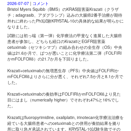
2026-07-07
|
コメント
Bristol Myers Squibb（BMS）のKRAS阻害薬
Krazati（クラザ
チ；adagrasib、アダグラシブ）込みの大腸癌2番手治療が期待
外れに終わったPh3試験KRYSTAL-10の具体的な結果が明らかに
なりました。
試験には初っ端（第一弾）化学療法の甲斐なく進展した大腸癌
患者が参加し、どちらも経口の
KrazatiとEGFR阻害薬
cetuximab（セツキシマブ）の組み合わせの全生存（OS）中央
値は21.6か月で、ばつが悪いことに化学療法第二弾（FOLFIRI
かmFOLFOX6）の21.7か月を下回りました。
Krazati+
cetuximabの無増悪生存（PFS）中央値はFOLFIRIか
mFOLFOX6よりさらに分が悪く、それぞれ7.5か月と8.1か月で
した。
Krazati+
cetuximabの奏効率はFOLFIRIかmFOLFOX6より見た
目にはまし（numerically higher）でそれぞれ47%と16%でし
た。
Krazatiはfluoropyrimidine, oxaliplatin, irinotecan化学療法治療を
経ている大腸癌患者への
cetuximabとの併用が奏効結果を拠り
所に取り急ぎ承認されています。KRYSTAL-10試験失敗でその