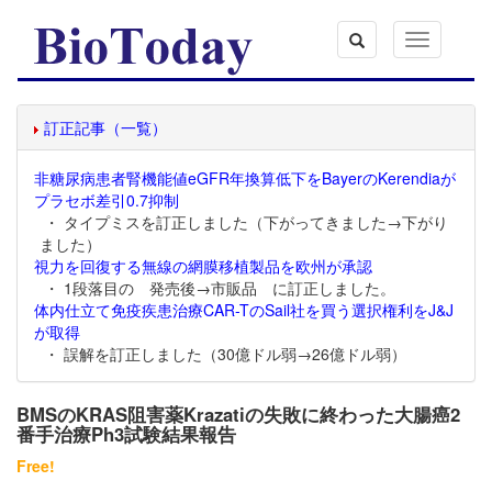
Toggle
navigation
訂正記事（一覧）
非糖尿病患者腎機能値eGFR年換算低下をBayerのKerendiaが
プラセボ差引0.7抑制
・ タイプミスを訂正しました（下がってきました→下がり
ました）
視力を回復する無線の網膜移植製品を欧州が承認
・ 1段落目の 発売後→市販品 に訂正しました。
体内仕立て免疫疾患治療CAR-TのSail社を買う選択権利をJ&J
が取得
・ 誤解を訂正しました（30億ドル弱→26億ドル弱）
BMSのKRAS阻害薬Krazatiの失敗に終わった大腸癌2
番手治療Ph3試験結果報告
Free!