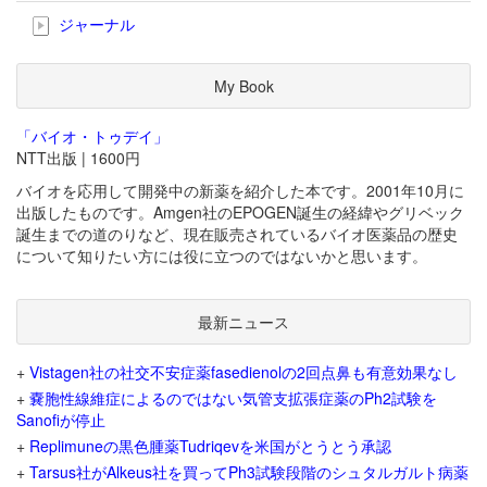
ジャーナル
My Book
「バイオ・トゥデイ」
NTT出版 | 1600円
バイオを応用して開発中の新薬を紹介した本です。2001年10月に
出版したものです。Amgen社のEPOGEN誕生の経緯やグリベック
誕生までの道のりなど、現在販売されているバイオ医薬品の歴史
について知りたい方には役に立つのではないかと思います。
最新ニュース
+
Vistagen社の社交不安症薬fasedienolの2回点鼻も有意効果なし
+
嚢胞性線維症によるのではない気管支拡張症薬のPh2試験を
Sanofiが停止
+
Replimuneの黒色腫薬Tudriqevを米国がとうとう承認
+
Tarsus社がAlkeus社を買ってPh3試験段階のシュタルガルト病薬