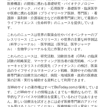
医療機器）の開発に携わる基礎研究・バイオテクノロジー
（バイオテック、バイオ）・応用医学・基礎医学・臨床医学
や医療に携わる医師（プライマリーケア医師、専門医）・看
護師・薬剤師・介護福祉士などの医療専門家に対して最新の
ライフサイエンス（生命科学）のニュースを提供していま
す。
これらのニュースは世界の製薬会社やバイオベンチャーのプ
レスリリース（ニュースリリース）や世界の主要な科学雑誌
（科学ジャーナル）・医学雑誌（医学誌、医学ジャーナ
ル）・生物学ジャーナルを元に作製されています。
これらのニュースは、研究活動、治験担当者（CRA）の臨床
試験の戦略策定、マーケティング担当者の販売戦略、ベンチ
ャーキャピタリストの投資先（ファイナンス）の検討、医薬
品のライフサイクルマネージメント戦略、医師やその他の医
療専門家の治療方法の検討、病院・地域医療・政府の医療政
策の計画・実行を補助する資料として利用できます。
当Webサイトの著作権はすべてBioToday.comが保有していま
す。このWebサイトの情報はあくまでも一般的なもので、医
学的なアドバイスや治療法を提案しているわけではありませ
ん。新しい治療法を試すときには必ず医療専門家のアドバイ
スを受けるようにしてください。医療情報は日々変化してお