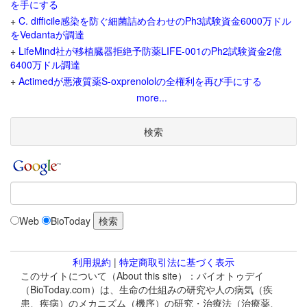
を手にする
+
C. difficile感染を防ぐ細菌詰め合わせのPh3試験資金6000万ドル
をVedantaが調達
+
LifeMind社が移植臓器拒絶予防薬LIFE-001のPh2試験資金2億
6400万ドル調達
+
Actimedが悪液質薬S-oxprenololの全権利を再び手にする
more...
検索
Web
BioToday
利用規約
|
特定商取引法に基づく表示
このサイトについて（About this site）：バイオトゥデイ
（BioToday.com）は、生命の仕組みの研究や人の病気（疾
患、疾病）のメカニズム（機序）の研究・治療法（治療薬、