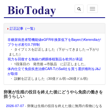
Toggle
navigation
訂正記事（一覧）
非糖尿病患者腎機能値eGFR年換算低下をBayerのKerendiaが
プラセボ差引0.7抑制
・ タイプミスを訂正しました（下がってきました→下がり
ました）
視力を回復する無線の網膜移植製品を欧州が承認
・ 1段落目の 発売後→市販品 に訂正しました。
体内仕立て免疫疾患治療CAR-TのSail社を買う選択権利をJ&J
が取得
・ 誤解を訂正しました（30億ドル弱→26億ドル弱）
卵巣が生殖の役目を終えた後にどうやら免疫の働きを
担うらしい
2026-07-07
- 卵巣は生殖の役目を終えた後に無用の長物になる