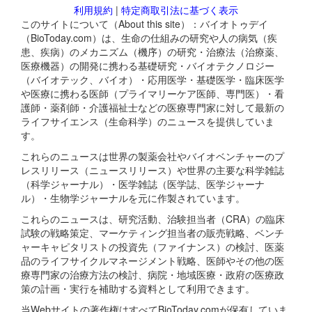
利用規約
|
特定商取引法に基づく表示
このサイトについて（About this site）：バイオトゥデイ
（BioToday.com）は、生命の仕組みの研究や人の病気（疾
患、疾病）のメカニズム（機序）の研究・治療法（治療薬、
医療機器）の開発に携わる基礎研究・バイオテクノロジー
（バイオテック、バイオ）・応用医学・基礎医学・臨床医学
や医療に携わる医師（プライマリーケア医師、専門医）・看
護師・薬剤師・介護福祉士などの医療専門家に対して最新の
ライフサイエンス（生命科学）のニュースを提供していま
す。
これらのニュースは世界の製薬会社やバイオベンチャーのプ
レスリリース（ニュースリリース）や世界の主要な科学雑誌
（科学ジャーナル）・医学雑誌（医学誌、医学ジャーナ
ル）・生物学ジャーナルを元に作製されています。
これらのニュースは、研究活動、治験担当者（CRA）の臨床
試験の戦略策定、マーケティング担当者の販売戦略、ベンチ
ャーキャピタリストの投資先（ファイナンス）の検討、医薬
品のライフサイクルマネージメント戦略、医師やその他の医
療専門家の治療方法の検討、病院・地域医療・政府の医療政
策の計画・実行を補助する資料として利用できます。
当Webサイトの著作権はすべてBioToday.comが保有していま