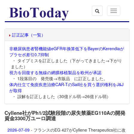
Toggle
navigation
訂正記事（一覧）
非糖尿病患者腎機能値eGFR年換算低下をBayerのKerendiaが
プラセボ差引0.7抑制
・ タイプミスを訂正しました（下がってきました→下がり
ました）
視力を回復する無線の網膜移植製品を欧州が承認
・ 1段落目の 発売後→市販品 に訂正しました。
体内仕立て免疫疾患治療CAR-TのSail社を買う選択権利をJ&J
が取得
・ 誤解を訂正しました（30億ドル弱→26億ドル弱）
Cyllene社がPh1/2試験段階の尿失禁薬EG110Aの開発
資金3300万ユーロ調達
2026-07-09
- フランスのEG 427がCyllene Therapeutics社に改