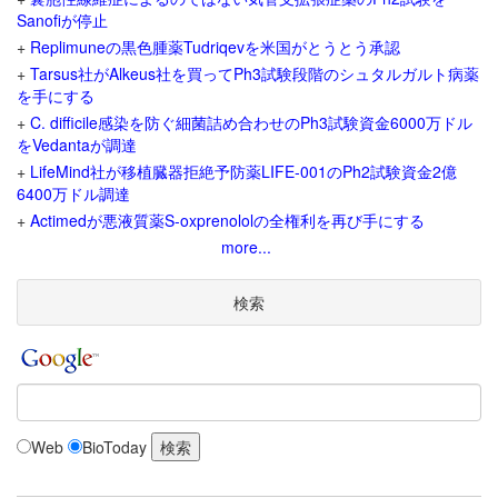
Sanofiが停止
+
Replimuneの黒色腫薬Tudriqevを米国がとうとう承認
+
Tarsus社がAlkeus社を買ってPh3試験段階のシュタルガルト病薬
を手にする
+
C. difficile感染を防ぐ細菌詰め合わせのPh3試験資金6000万ドル
をVedantaが調達
+
LifeMind社が移植臓器拒絶予防薬LIFE-001のPh2試験資金2億
6400万ドル調達
+
Actimedが悪液質薬S-oxprenololの全権利を再び手にする
more...
検索
Web
BioToday