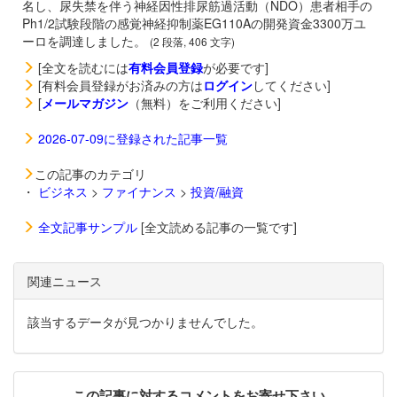
名し、尿失禁を伴う神経因性排尿筋過活動（NDO）患者相手の
Ph1/2試験段階の感覚神経抑制薬EG110Aの開発資金3300万ユ
ーロを調達しました。
(2 段落, 406 文字)
[全文を読むには
有料会員登録
が必要です]
[有料会員登録がお済みの方は
ログイン
してください]
[
メールマガジン
（無料）をご利用ください]
2026-07-09に登録された記事一覧
この記事のカテゴリ
・
ビジネス
>
ファイナンス
>
投資/融資
全文記事サンプル
[全文読める記事の一覧です]
関連ニュース
該当するデータが見つかりませんでした。
この記事に対するコメントをお寄せ下さい