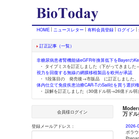
|
|
|
|
HOME
ニュースレター
有料会員登録
ログイン
訂正記事（一覧）
非糖尿病患者腎機能値eGFR年換算低下をBayerのKer
・ タイプミスを訂正しました（下がってきました
視力を回復する無線の網膜移植製品を欧州が承認
・ 1段落目の 発売後→市販品 に訂正しました。
体内仕立て免疫疾患治療CAR-TのSail社を買う選択権
・ 誤解を訂正しました（30億ドル弱→26億ドル弱
Mod
会員様ログイン
万ドル
2026-
登録メールアドレス：
ボラウイ
Prep