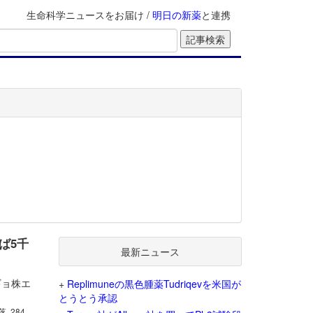
生命科学ニュースをお届け /
明日の新薬
と連携
ば5千
最新ニュース
ギョ株エ
+
Replimuneの黒色腫薬Tudriqevを米国が
とうとう承認
落, 284