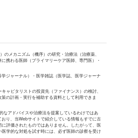
疾患、疾病）のメカニズム（機序）の研究・治療法（治療薬、
療に携わる医師（プライマリーケア医師、専門医）・
。
科学ジャーナル）・医学雑誌（医学誌、医学ジャーナ
ーキャピタリストの投資先（ファイナンス）の検討、
政策の計画・実行を補助する資料として利用できま
医学的なアドバイスや治療法を提案しているわけではあ
おり、当Webサイトで紹介している情報もすでに古
切に評価されたものではありません。したがって、医
い医学的な対処を試す時には、必ず医師の診察を受け