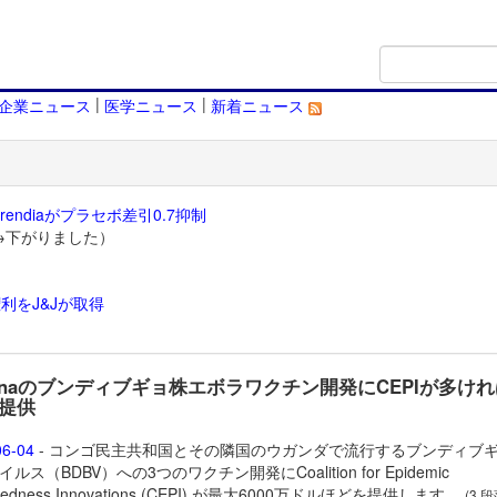
|
|
企業ニュース
医学ニュース
新着ニュース
endiaがプラセボ差引0.7抑制
→下がりました）
利をJ&Jが取得
）
ernaのブンディブギョ株エボラワクチン開発にCEPIが多けれ
提供
06-04
- コンゴ民主共和国とその隣国のウガンダで流行するブンディブ
ルス（BDBV）への3つのワクチン開発にCoalition for Epidemic
aredness Innovations (CEPI) が最大6000万ドルほどを提供します。
(3 段