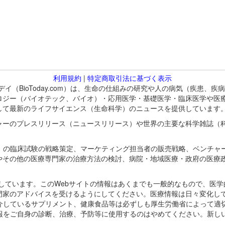
利用規約
|
特定商取引法に基づく表示
バイオトゥデイ（BioToday.com）は、生命の仕組みの研究や人の病気（
ロジー（バイオテック、バイオ）・応用医学・基礎医学・臨床医学や医
して最新のライフサイエンス（生命科学）のニュースを提供しています
ャーのプレスリリース（ニュースリリース）や世界の主要な科学雑誌（
A）の臨床試験の戦略策定、マーケティング担当者の販売戦略、ベンチャ
やその他の医療専門家の治療方法の検討、病院・地域医療・政府の医療
omが保有しています。このWebサイトの情報はあくまでも一般的なもので、
門家のアドバイスを受けるようにしてください。医療情報は日々変化して
紹介しているサプリメント、健康食品等は必ずしも厚生労働省によって適
情報をご自身の診断、治療、予防等に使用するのはやめてください。新し