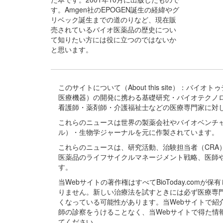
す。Amgen社のEPOGEN誕生の経緯やグ
リベック誕生までの道のりなど、現在販
売されているバイオ医薬品の歴史につい
て知りたい方には役に立つのではないか
と思います。
このサイトについて（About this site）：
医療機器）の開発に携わる基礎研究・バイオテクノ
看護師・薬剤師・介護福祉士などの医療専門家に対
これらのニュースは世界の製薬会社やバイオベンチ
ル）・生物学ジャーナルを元に作製されています。
これらのニュースは、研究活動、治験担当者（CR
医薬品のライフサイクルマネージメント戦略、医師
す。
当Webサイトの著作権はすべてBioToday.c
りません。新しい治療法を試すときには必ず医療専
くなっている可能性があります。当Webサイトで
師の診察をうけることなく、当Webサイトで得た
てください。