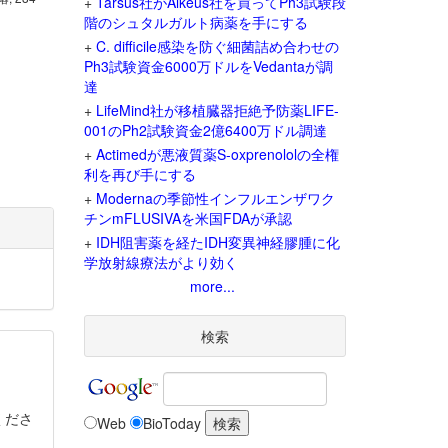
+
Tarsus社がAlkeus社を買ってPh3試験段
階のシュタルガルト病薬を手にする
+
C. difficile感染を防ぐ細菌詰め合わせの
Ph3試験資金6000万ドルをVedantaが調
達
+
LifeMind社が移植臓器拒絶予防薬LIFE-
001のPh2試験資金2億6400万ドル調達
+
Actimedが悪液質薬S-oxprenololの全権
利を再び手にする
+
Modernaの季節性インフルエンザワク
チンmFLUSIVAを米国FDAが承認
+
IDH阻害薬を経たIDH変異神経膠腫に化
学放射線療法がより効く
more...
検索
くださ
Web
BioToday