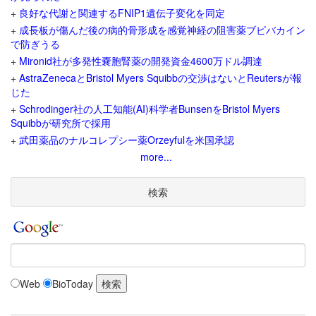
+
良好な代謝と関連するFNIP1遺伝子変化を同定
+
成長板が傷んだ後の病的骨形成を感覚神経の阻害薬ブピバカイン
で防ぎうる
+
Mironid社が多発性嚢胞腎薬の開発資金4600万ドル調達
+
AstraZenecaとBristol Myers Squibbの交渉はないとReutersが報
じた
+
Schrodinger社の人工知能(AI)科学者BunsenをBristol Myers
Squibbが研究所で採用
+
武田薬品のナルコレプシー薬Orzeyfulを米国承認
more...
検索
Web
BioToday