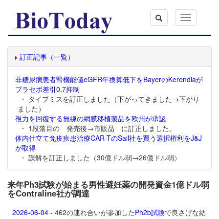
Toggle
navigation
訂正記事（一覧）
非糖尿病患者腎機能値eGFR年換算低下をBayerのKerendiaが
プラセボ差引0.7抑制
・ タイプミスを訂正しました（下がってきました→下がり
ました）
視力を回復する無線の網膜移植製品を欧州が承認
・ 1段落目の 発売後→市販品 に訂正しました。
体内仕立て免疫疾患治療CAR-TのSail社を買う選択権利をJ&J
が取得
・ 誤解を訂正しました（30億ドル弱→26億ドル弱）
来年Ph3試験が始まる男性避妊薬の開発資金1億ドル弱
をContraline社が調達
2026-06-04
- 462の連れ合いが参加した
Ph2b試験
で良さげな結