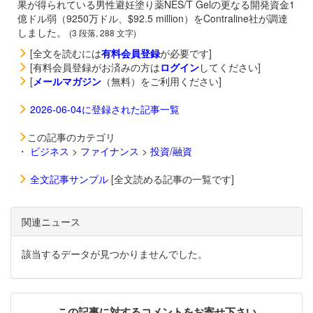
果が得られている男性避妊塗り薬NES/T Gelの更なる開発資金1
億ドル弱（9250万ドル、$92.5 million）をContraline社が調達
しました。
(3 段落, 288 文字)
[全文を読むには
有料会員登録
が必要です]
[有料会員登録がお済みの方は
ログイン
してください]
[
メールマガジン
（無料）をご利用ください]
2026-06-04に登録された記事一覧
この記事のカテゴリ
・
ビジネス
>
ファイナンス
>
投資/融資
全文記事サンプル
[全文読める記事の一覧です]
関連ニュース
該当するデータが見つかりませんでした。
この記事に対するコメントをお寄せ下さい