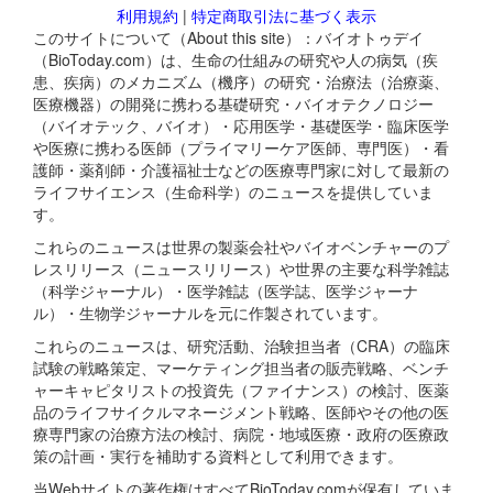
利用規約
|
特定商取引法に基づく表示
このサイトについて（About this site）：バイオトゥデイ
（BioToday.com）は、生命の仕組みの研究や人の病気（疾
患、疾病）のメカニズム（機序）の研究・治療法（治療薬、
医療機器）の開発に携わる基礎研究・バイオテクノロジー
（バイオテック、バイオ）・応用医学・基礎医学・臨床医学
や医療に携わる医師（プライマリーケア医師、専門医）・看
護師・薬剤師・介護福祉士などの医療専門家に対して最新の
ライフサイエンス（生命科学）のニュースを提供していま
す。
これらのニュースは世界の製薬会社やバイオベンチャーのプ
レスリリース（ニュースリリース）や世界の主要な科学雑誌
（科学ジャーナル）・医学雑誌（医学誌、医学ジャーナ
ル）・生物学ジャーナルを元に作製されています。
これらのニュースは、研究活動、治験担当者（CRA）の臨床
試験の戦略策定、マーケティング担当者の販売戦略、ベンチ
ャーキャピタリストの投資先（ファイナンス）の検討、医薬
品のライフサイクルマネージメント戦略、医師やその他の医
療専門家の治療方法の検討、病院・地域医療・政府の医療政
策の計画・実行を補助する資料として利用できます。
当Webサイトの著作権はすべてBioToday.comが保有していま