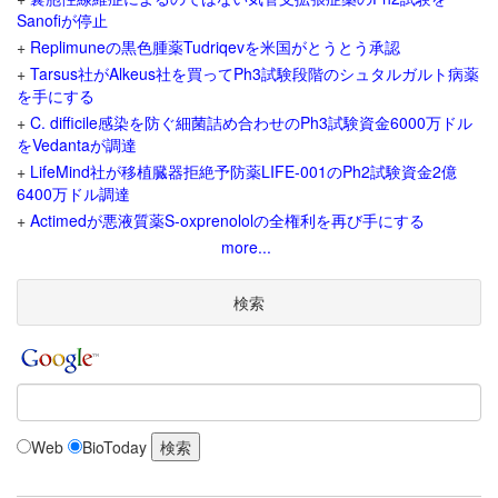
Sanofiが停止
+
Replimuneの黒色腫薬Tudriqevを米国がとうとう承認
+
Tarsus社がAlkeus社を買ってPh3試験段階のシュタルガルト病薬
を手にする
+
C. difficile感染を防ぐ細菌詰め合わせのPh3試験資金6000万ドル
をVedantaが調達
+
LifeMind社が移植臓器拒絶予防薬LIFE-001のPh2試験資金2億
6400万ドル調達
+
Actimedが悪液質薬S-oxprenololの全権利を再び手にする
more...
検索
Web
BioToday