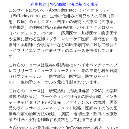
利用規約
|
特定商取引法に基づく表示
このサイトについて（About this site）：バイオトゥデイ
（BioToday.com）は、生命の仕組みの研究や人の病気（疾
患、疾病）のメカニズム（機序）の研究・治療法（治療薬、
医療機器）の開発に携わる基礎研究・バイオテクノロジー
（バイオテック、バイオ）・応用医学・基礎医学・臨床医学
や医療に携わる医師（プライマリーケア医師、専門医）・看
護師・薬剤師・介護福祉士などの医療専門家に対して最新の
ライフサイエンス（生命科学）のニュースを提供していま
す。
これらのニュースは世界の製薬会社やバイオベンチャーのプ
レスリリース（ニュースリリース）や世界の主要な科学雑誌
（科学ジャーナル）・医学雑誌（医学誌、医学ジャーナ
ル）・生物学ジャーナルを元に作製されています。
これらのニュースは、研究活動、治験担当者（CRA）の臨床
試験の戦略策定、マーケティング担当者の販売戦略、ベンチ
ャーキャピタリストの投資先（ファイナンス）の検討、医薬
品のライフサイクルマネージメント戦略、医師やその他の医
療専門家の治療方法の検討、病院・地域医療・政府の医療政
策の計画・実行を補助する資料として利用できます。
当Webサイトの著作権はすべてBioToday.comが保有していま