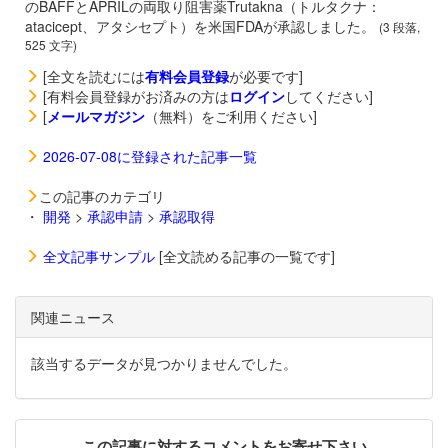
のBAFFとAPRILの両取り阻害薬
Trutakna（トルタクナ：
atacicept、アタシセプト）を米国FDAが承認しました。
(3 段落,
525 文字)
[全文を読むには
有料会員登録
が必要です]
[有料会員登録がお済みの方は
ログイン
してください]
[
メールマガジン
（無料）をご利用ください]
2026-07-08に登録された記事一覧
この記事のカテゴリ
・
開発
>
承認申請
>
承認取得
全文記事サンプル
[全文読める記事の一覧です]
関連ニュース
該当するデータが見つかりませんでした。
この記事に対するコメントをお寄せ下さい