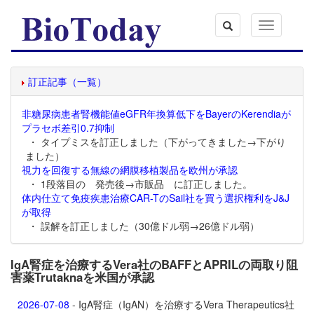
Toggle
navigation
訂正記事（一覧）
非糖尿病患者腎機能値eGFR年換算低下をBayerのKerendiaが
プラセボ差引0.7抑制
・ タイプミスを訂正しました（下がってきました→下がり
ました）
視力を回復する無線の網膜移植製品を欧州が承認
・ 1段落目の 発売後→市販品 に訂正しました。
体内仕立て免疫疾患治療CAR-TのSail社を買う選択権利をJ&J
が取得
・ 誤解を訂正しました（30億ドル弱→26億ドル弱）
IgA腎症を治療するVera社のBAFFとAPRILの両取り阻
害薬Trutaknaを米国が承認
2026-07-08
- IgA腎症（IgAN）を治療するVera Therapeutics社