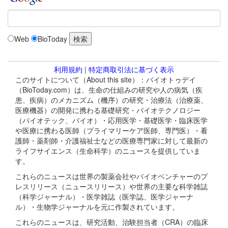
Web
BioToday
利用規約
|
特定商取引法に基づく表示
このサイトについて（About this site）：バイオトゥデイ
（BioToday.com）は、生命の仕組みの研究や人の病気（疾
患、疾病）のメカニズム（機序）の研究・治療法（治療薬、
医療機器）の開発に携わる基礎研究・バイオテクノロジー
（バイオテック、バイオ）・応用医学・基礎医学・臨床医学
や医療に携わる医師（プライマリーケア医師、専門医）・看
護師・薬剤師・介護福祉士などの医療専門家に対して最新の
ライフサイエンス（生命科学）のニュースを提供していま
す。
これらのニュースは世界の製薬会社やバイオベンチャーのプ
レスリリース（ニュースリリース）や世界の主要な科学雑誌
（科学ジャーナル）・医学雑誌（医学誌、医学ジャーナ
ル）・生物学ジャーナルを元に作製されています。
これらのニュースは、研究活動、治験担当者（CRA）の臨床