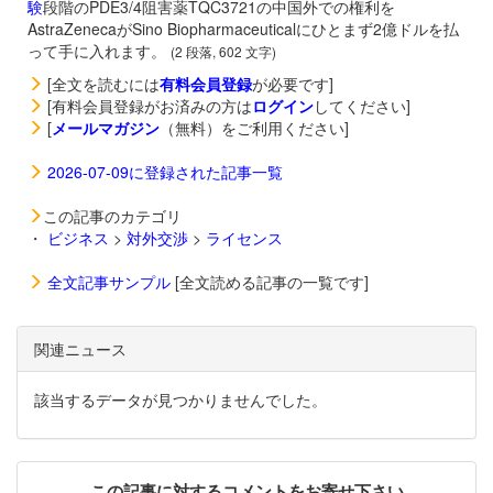
験
段階のPDE3/4阻害薬
TQC3721の中国外での権利を
AstraZenecaがSino Biopharmaceuticalにひとまず2億ドルを払
って手に入れます。
(2 段落, 602 文字)
[全文を読むには
有料会員登録
が必要です]
[有料会員登録がお済みの方は
ログイン
してください]
[
メールマガジン
（無料）をご利用ください]
2026-07-09に登録された記事一覧
この記事のカテゴリ
・
ビジネス
>
対外交渉
>
ライセンス
全文記事サンプル
[全文読める記事の一覧です]
関連ニュース
該当するデータが見つかりませんでした。
この記事に対するコメントをお寄せ下さい