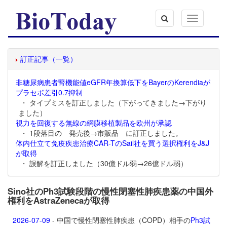
Toggle
navigation
訂正記事（一覧）
非糖尿病患者腎機能値eGFR年換算低下をBayerのKerendiaが
プラセボ差引0.7抑制
・ タイプミスを訂正しました（下がってきました→下がり
ました）
視力を回復する無線の網膜移植製品を欧州が承認
・ 1段落目の 発売後→市販品 に訂正しました。
体内仕立て免疫疾患治療CAR-TのSail社を買う選択権利をJ&J
が取得
・ 誤解を訂正しました（30億ドル弱→26億ドル弱）
Sino社のPh3試験段階の慢性閉塞性肺疾患薬の中国外
権利をAstraZenecaが取得
2026-07-09
- 中国で慢性閉塞性肺疾患（COPD）相手の
Ph3試