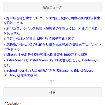
最新ニュース
+
好中球を呼び出すガレクチン3の阻止抗体で網膜の病的血管新生
を抑制しうる
+
新型コロナウイルス感染入院患者の半数近くにウイルス再活性化
が見られた
+
良好な代謝と関連するFNIP1遺伝子変化を同定
+
成長板が傷んだ後の病的骨形成を感覚神経の阻害薬ブピバカイン
で防ぎうる
+
Mironid社が多発性嚢胞腎薬の開発資金4600万ドル調達
+
AstraZenecaとBristol Myers Squibbの交渉はないとReutersが報
じた
+
Schrodinger社の人工知能(AI)科学者BunsenをBristol Myers
Squibbが研究所で採用
more...
検索