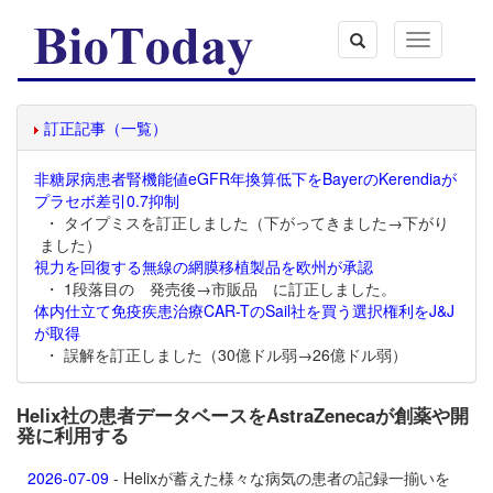
Toggle
navigation
訂正記事（一覧）
非糖尿病患者腎機能値eGFR年換算低下をBayerのKerendiaが
プラセボ差引0.7抑制
・ タイプミスを訂正しました（下がってきました→下がり
ました）
視力を回復する無線の網膜移植製品を欧州が承認
・ 1段落目の 発売後→市販品 に訂正しました。
体内仕立て免疫疾患治療CAR-TのSail社を買う選択権利をJ&J
が取得
・ 誤解を訂正しました（30億ドル弱→26億ドル弱）
Helix社の患者データベースをAstraZenecaが創薬や開
発に利用する
2026-07-09
- Helixが蓄えた様々な病気の患者の記録一揃いを