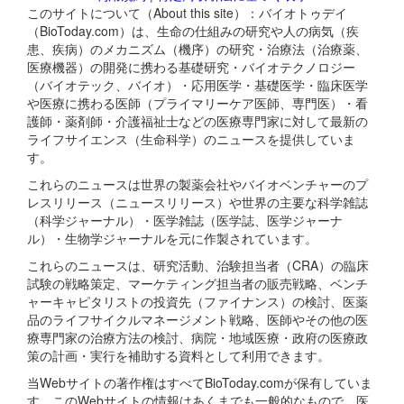
このサイトについて（About this site）：バイオトゥデイ
（BioToday.com）は、生命の仕組みの研究や人の病気（疾
患、疾病）のメカニズム（機序）の研究・治療法（治療薬、
医療機器）の開発に携わる基礎研究・バイオテクノロジー
（バイオテック、バイオ）・応用医学・基礎医学・臨床医学
や医療に携わる医師（プライマリーケア医師、専門医）・看
護師・薬剤師・介護福祉士などの医療専門家に対して最新の
ライフサイエンス（生命科学）のニュースを提供していま
す。
これらのニュースは世界の製薬会社やバイオベンチャーのプ
レスリリース（ニュースリリース）や世界の主要な科学雑誌
（科学ジャーナル）・医学雑誌（医学誌、医学ジャーナ
ル）・生物学ジャーナルを元に作製されています。
これらのニュースは、研究活動、治験担当者（CRA）の臨床
試験の戦略策定、マーケティング担当者の販売戦略、ベンチ
ャーキャピタリストの投資先（ファイナンス）の検討、医薬
品のライフサイクルマネージメント戦略、医師やその他の医
療専門家の治療方法の検討、病院・地域医療・政府の医療政
策の計画・実行を補助する資料として利用できます。
当Webサイトの著作権はすべてBioToday.comが保有していま
す。このWebサイトの情報はあくまでも一般的なもので、医