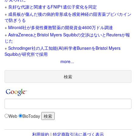
+
良好な代謝と関連するFNIP1遺伝子変化を同定
+
成長板が傷んだ後の病的骨形成を感覚神経の阻害薬ブピバカイン
で防ぎうる
+
Mironid社が多発性嚢胞腎薬の開発資金4600万ドル調達
+
AstraZenecaとBristol Myers Squibbの交渉はないとReutersが報
じた
+
Schrodinger社の人工知能(AI)科学者BunsenをBristol Myers
Squibbが研究所で採用
more...
検索
Web
BioToday
利用規約
|
特定商取引法に基づく表示