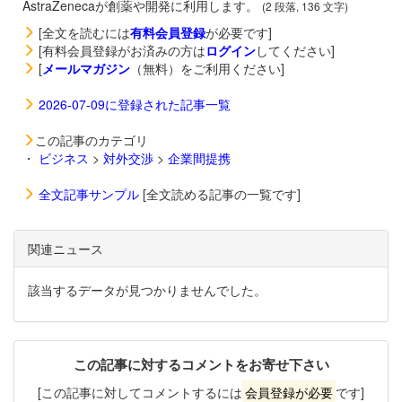
AstraZenecaが創薬や開発に利用します。
(2 段落, 136 文字)
[全文を読むには
有料会員登録
が必要です]
[有料会員登録がお済みの方は
ログイン
してください]
[
メールマガジン
（無料）をご利用ください]
2026-07-09に登録された記事一覧
この記事のカテゴリ
・
ビジネス
>
対外交渉
>
企業間提携
全文記事サンプル
[全文読める記事の一覧です]
関連ニュース
該当するデータが見つかりませんでした。
この記事に対するコメントをお寄せ下さい
[この記事に対してコメントするには
会員登録が必要
です]