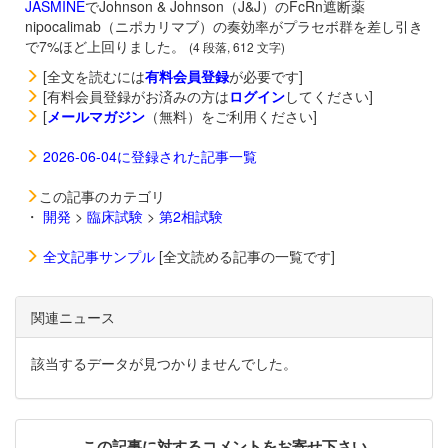
JASMINE
でJohnson & Johnson（J&J）のFcRn遮断薬
nipocalimab（ニポカリマブ）の奏効率がプラセボ群を差し引き
で7%ほど上回りました。
(4 段落, 612 文字)
[全文を読むには
有料会員登録
が必要です]
[有料会員登録がお済みの方は
ログイン
してください]
[
メールマガジン
（無料）をご利用ください]
2026-06-04に登録された記事一覧
この記事のカテゴリ
・
開発
>
臨床試験
>
第2相試験
全文記事サンプル
[全文読める記事の一覧です]
関連ニュース
該当するデータが見つかりませんでした。
この記事に対するコメントをお寄せ下さい