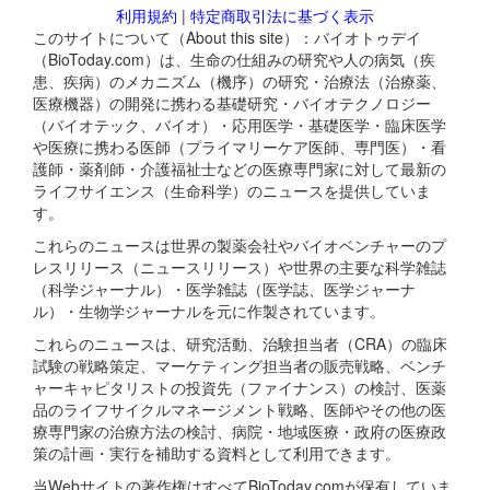
利用規約
|
特定商取引法に基づく表示
このサイトについて（About this site）：バイオトゥデイ
（BioToday.com）は、生命の仕組みの研究や人の病気（疾
患、疾病）のメカニズム（機序）の研究・治療法（治療薬、
医療機器）の開発に携わる基礎研究・バイオテクノロジー
（バイオテック、バイオ）・応用医学・基礎医学・臨床医学
や医療に携わる医師（プライマリーケア医師、専門医）・看
護師・薬剤師・介護福祉士などの医療専門家に対して最新の
ライフサイエンス（生命科学）のニュースを提供していま
す。
これらのニュースは世界の製薬会社やバイオベンチャーのプ
レスリリース（ニュースリリース）や世界の主要な科学雑誌
（科学ジャーナル）・医学雑誌（医学誌、医学ジャーナ
ル）・生物学ジャーナルを元に作製されています。
これらのニュースは、研究活動、治験担当者（CRA）の臨床
試験の戦略策定、マーケティング担当者の販売戦略、ベンチ
ャーキャピタリストの投資先（ファイナンス）の検討、医薬
品のライフサイクルマネージメント戦略、医師やその他の医
療専門家の治療方法の検討、病院・地域医療・政府の医療政
策の計画・実行を補助する資料として利用できます。
当Webサイトの著作権はすべてBioToday.comが保有していま