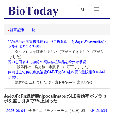
Toggle
navigation
訂正記事（一覧）
非糖尿病患者腎機能値eGFR年換算低下をBayerのKerendiaが
プラセボ差引0.7抑制
・ タイプミスを訂正しました（下がってきました→下がり
ました）
視力を回復する無線の網膜移植製品を欧州が承認
・ 1段落目の 発売後→市販品 に訂正しました。
体内仕立て免疫疾患治療CAR-TのSail社を買う選択権利をJ&J
が取得
・ 誤解を訂正しました（30億ドル弱→26億ドル弱）
J&JのFcRn遮断薬nipocalimabのSLE奏効率がプラセ
ボを差し引きで7%上回った
2026-06-04
- 全身性エリテマトーデス（SLE）相手の
Ph2b試験