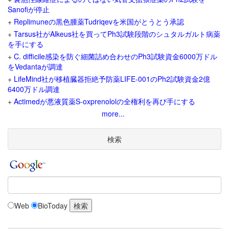
Sanofiが停止
+
Replimuneの黒色腫薬Tudriqevを米国がとうとう承認
+
Tarsus社がAlkeus社を買ってPh3試験段階のシュタルガルト病薬
を手にする
+
C. difficile感染を防ぐ細菌詰め合わせのPh3試験資金6000万ドル
をVedantaが調達
+
LifeMind社が移植臓器拒絶予防薬LIFE-001のPh2試験資金2億
6400万ドル調達
+
Actimedが悪液質薬S-oxprenololの全権利を再び手にする
more...
検索
Web
BioToday