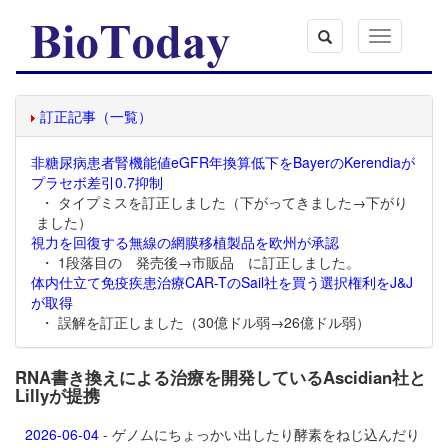
Toggle
navigation
訂正記事（一覧）
非糖尿病患者腎機能値eGFR年換算低下をBayerのKerendiaが
プラセボ差引0.7抑制
・ タイプミスを訂正しました（下がってきました→下がり
ました）
視力を回復する無線の網膜移植製品を欧州が承認
・ 1段落目の 発売後→市販品 に訂正しました。
体内仕立て免疫疾患治療CAR-TのSail社を買う選択権利をJ&J
が取得
・ 誤解を訂正しました（30億ドル弱→26億ドル弱）
RNA書き換えによる治療を開発しているAscidian社と
Lillyが提携
2026-06-04
- ゲノムにちょっかい出したり酵素をねじ込んだり