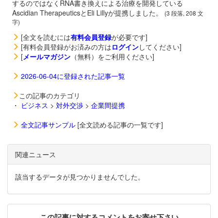
するのではなくRNA書き換えによる治療を開発している
Ascidian TherapeuticsとEli Lillyが提携しました。
(3 段落, 208 文
字)
[全文を読むには
有料会員登録
が必要です]
[有料会員登録がお済みの方は
ログイン
してください]
[
メールマガジン
（無料）をご利用ください]
2026-06-04に登録された記事一覧
この記事のカテゴリ
・
ビジネス
>
対外交渉
>
企業間提携
全文記事サンプル
[全文読める記事の一覧です]
関連ニュース
該当するデータが見つかりませんでした。
この記事に対するコメントをお寄せ下さい