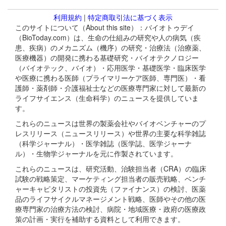
利用規約
|
特定商取引法に基づく表示
このサイトについて（About this site）：バイオトゥデイ
（BioToday.com）は、生命の仕組みの研究や人の病気（疾
患、疾病）のメカニズム（機序）の研究・治療法（治療薬、
医療機器）の開発に携わる基礎研究・バイオテクノロジー
（バイオテック、バイオ）・応用医学・基礎医学・臨床医学
や医療に携わる医師（プライマリーケア医師、専門医）・看
護師・薬剤師・介護福祉士などの医療専門家に対して最新の
ライフサイエンス（生命科学）のニュースを提供していま
す。
これらのニュースは世界の製薬会社やバイオベンチャーのプ
レスリリース（ニュースリリース）や世界の主要な科学雑誌
（科学ジャーナル）・医学雑誌（医学誌、医学ジャーナ
ル）・生物学ジャーナルを元に作製されています。
これらのニュースは、研究活動、治験担当者（CRA）の臨床
試験の戦略策定、マーケティング担当者の販売戦略、ベンチ
ャーキャピタリストの投資先（ファイナンス）の検討、医薬
品のライフサイクルマネージメント戦略、医師やその他の医
療専門家の治療方法の検討、病院・地域医療・政府の医療政
策の計画・実行を補助する資料として利用できます。