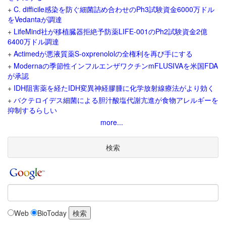
+
C. difficile感染を防ぐ細菌詰め合わせのPh3試験資金6000万ドル
をVedantaが調達
+
LifeMind社が移植臓器拒絶予防薬LIFE-001のPh2試験資金2億
6400万ドル調達
+
Actimedが悪液質薬S-oxprenololの全権利を再び手にする
+
Modernaの季節性インフルエンザワクチンmFLUSIVAを米国FDA
が承認
+
IDH阻害薬を経たIDH変異神経膠腫に化学放射線療法がより効く
+
バクテロイデス細菌による胆汁酸塩代謝亢進が食物アレルギーを
抑制するらしい
more...
検索
Web
BioToday