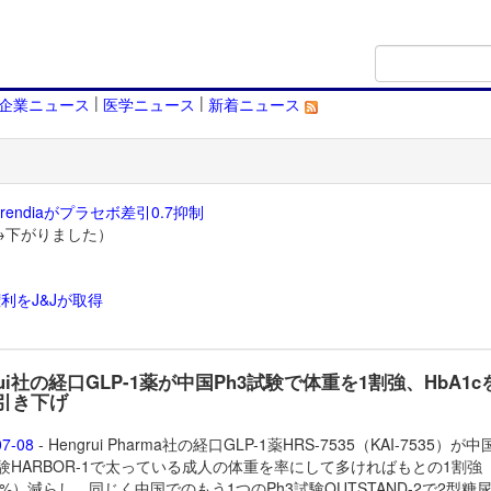
|
|
企業ニュース
医学ニュース
新着ニュース
endiaがプラセボ差引0.7抑制
→下がりました）
利をJ&Jが取得
）
rui社の経口GLP-1薬が中国Ph3試験で体重を1割強、HbA1c
%引き下げ
07-08
- Hengrui Pharma社の経口GLP-1薬HRS-7535（KAI-7535）が
試験HARBOR-1で太っている成人の体重を率にして多ければもとの1割強
.1%）減らし、同じく中国でのもう1つのPh3試験OUTSTAND-2で2型糖