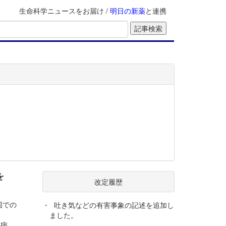
生命科学ニュースをお届け /
明日の新薬
と連携
を
改定履歴
中国での
・
吐き気などの有害事象の記述を追加し
ました。
尿病