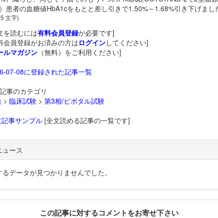
D）患者の血糖値HbA1cをもとと差し引きで1.50%～1.68%引き下げま
25 文字)
文を読むには
有料会員登録
が必要です]
料会員登録がお済みの方は
ログイン
してください]
ールマガジン
（無料）をご利用ください]
26-07-08に登録された記事一覧
記事のカテゴリ
発
>
臨床試験
>
第3相/ピボタル試験
文記事サンプル
[全文読める記事の一覧です]
ニュース
するデータが見つかりませんでした。
この記事に対するコメントをお寄せ下さい