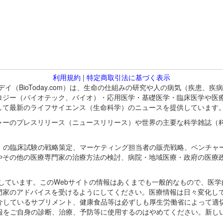
利用規約
|
特定商取引法に基づく表示
バイオトゥデイ（BioToday.com）は、生命の仕組みの研究や人の病気（
ロジー（バイオテック、バイオ）・応用医学・基礎医学・臨床医学や医
して最新のライフサイエンス（生命科学）のニュースを提供しています
ャーのプレスリリース（ニュースリリース）や世界の主要な科学雑誌（
A）の臨床試験の戦略策定、マーケティング担当者の販売戦略、ベンチャ
やその他の医療専門家の治療方法の検討、病院・地域医療・政府の医療
omが保有しています。このWebサイトの情報はあくまでも一般的なもので、
門家のアドバイスを受けるようにしてください。医療情報は日々変化して
紹介しているサプリメント、健康食品等は必ずしも厚生労働省によって適
情報をご自身の診断、治療、予防等に使用するのはやめてください。新し