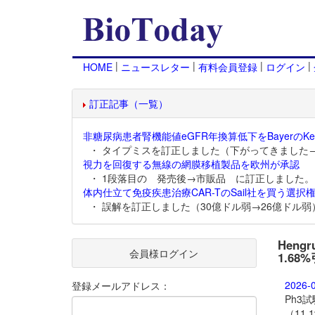
|
|
|
|
HOME
ニュースレター
有料会員登録
ログイン
訂正記事（一覧）
非糖尿病患者腎機能値eGFR年換算低下をBayerのKer
・ タイプミスを訂正しました（下がってきました
視力を回復する無線の網膜移植製品を欧州が承認
・ 1段落目の 発売後→市販品 に訂正しました。
体内仕立て免疫疾患治療CAR-TのSail社を買う選択権
・ 誤解を訂正しました（30億ドル弱→26億ドル弱
Heng
会員様ログイン
1.68
2026-
登録メールアドレス：
Ph3
（11