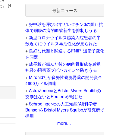
した。
(4
最新ニュース
+
好中球を呼び出すガレクチン3の阻止抗
体で網膜の病的血管新生を抑制しうる
+
新型コロナウイルス感染入院患者の半
数近くにウイルス再活性化が見られた
+
良好な代謝と関連するFNIP1遺伝子変化
を同定
+
成長板が傷んだ後の病的骨形成を感覚
神経の阻害薬ブピバカインで防ぎうる
+
Mironid社が多発性嚢胞腎薬の開発資金
4600万ドル調達
+
AstraZenecaとBristol Myers Squibbの
交渉はないとReutersが報じた
+
Schrodinger社の人工知能(AI)科学者
BunsenをBristol Myers Squibbが研究所で
採用
more...