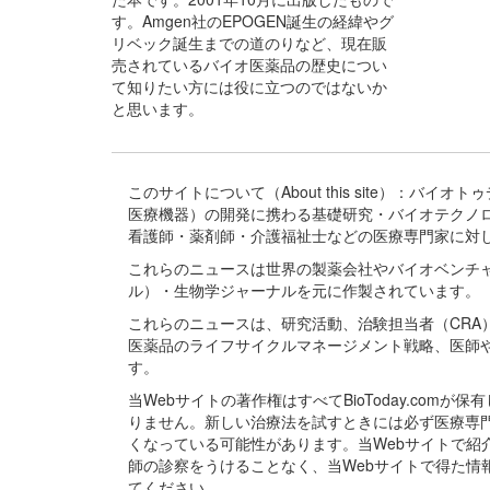
す。Amgen社のEPOGEN誕生の経緯やグ
リベック誕生までの道のりなど、現在販
売されているバイオ医薬品の歴史につい
て知りたい方には役に立つのではないか
と思います。
このサイトについて（About this site）：
医療機器）の開発に携わる基礎研究・バイオテクノ
看護師・薬剤師・介護福祉士などの医療専門家に対
これらのニュースは世界の製薬会社やバイオベンチ
ル）・生物学ジャーナルを元に作製されています。
これらのニュースは、研究活動、治験担当者（CR
医薬品のライフサイクルマネージメント戦略、医師
す。
当Webサイトの著作権はすべてBioToday.c
りません。新しい治療法を試すときには必ず医療専
くなっている可能性があります。当Webサイトで
師の診察をうけることなく、当Webサイトで得た
てください。