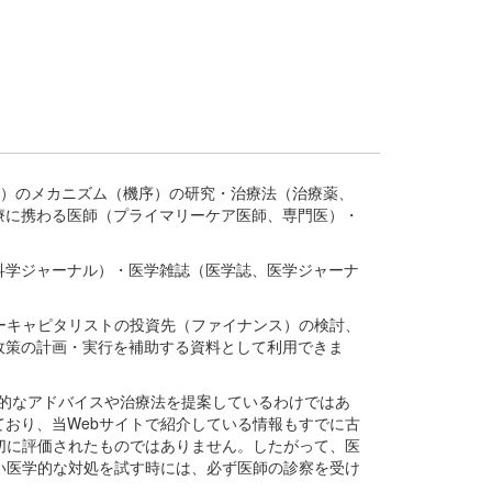
疾患、疾病）のメカニズム（機序）の研究・治療法（治療薬、
療に携わる医師（プライマリーケア医師、専門医）・
。
科学ジャーナル）・医学雑誌（医学誌、医学ジャーナ
ーキャピタリストの投資先（ファイナンス）の検討、
政策の計画・実行を補助する資料として利用できま
医学的なアドバイスや治療法を提案しているわけではあ
おり、当Webサイトで紹介している情報もすでに古
切に評価されたものではありません。したがって、医
い医学的な対処を試す時には、必ず医師の診察を受け