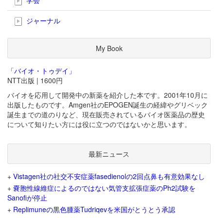
ジャーナル
My Book
「バイオ・トゥデイ」
NTT出版 | 1600円
バイオを応用して開発中の新薬を紹介した本です。2001年10月に
出版したものです。Amgen社のEPOGEN誕生の経緯やグリベック
誕生までの道のりなど、現在販売されているバイオ医薬品の歴史
について知りたい方には役に立つのではないかと思います。
最新ニュース
+
Vistagen社の社交不安症薬fasedienolの2回点鼻も有意効果なし
+
嚢胞性線維症によるのではない気管支拡張症薬のPh2試験を
Sanofiが停止
+
Replimuneの黒色腫薬Tudriqevを米国がとうとう承認