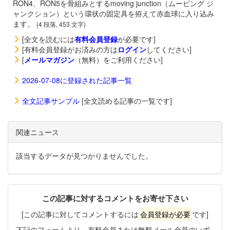
RON4、RON5を骨組みとするmoving junction（ムービング ジ
ャンクション）という環状の固定具を拵えて赤血球に入り込み
ます。
(4 段落, 453 文字)
[全文を読むには
有料会員登録
が必要です]
[有料会員登録がお済みの方は
ログイン
してください]
[
メールマガジン
（無料）をご利用ください]
2026-07-08に登録された記事一覧
全文記事サンプル
[全文読める記事の一覧です]
関連ニュース
該当するデータが見つかりませんでした。
この記事に対するコメントをお寄せ下さい
[この記事に対してコメントするには
会員登録が必要
です]
下記のフォームより、有料会員または無料メール会員のいず