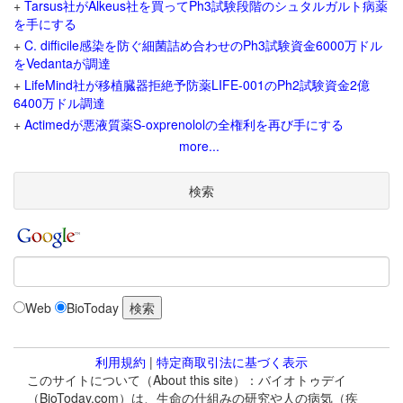
+
Tarsus社がAlkeus社を買ってPh3試験段階のシュタルガルト病薬
を手にする
+
C. difficile感染を防ぐ細菌詰め合わせのPh3試験資金6000万ドル
をVedantaが調達
+
LifeMind社が移植臓器拒絶予防薬LIFE-001のPh2試験資金2億
6400万ドル調達
+
Actimedが悪液質薬S-oxprenololの全権利を再び手にする
more...
検索
Web
BioToday
利用規約
|
特定商取引法に基づく表示
このサイトについて（About this site）：バイオトゥデイ
（BioToday.com）は、生命の仕組みの研究や人の病気（疾