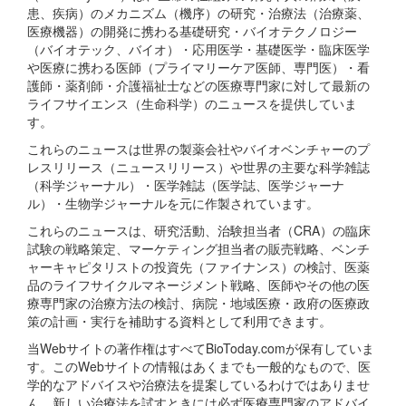
患、疾病）のメカニズム（機序）の研究・治療法（治療薬、
医療機器）の開発に携わる基礎研究・バイオテクノロジー
（バイオテック、バイオ）・応用医学・基礎医学・臨床医学
や医療に携わる医師（プライマリーケア医師、専門医）・看
護師・薬剤師・介護福祉士などの医療専門家に対して最新の
ライフサイエンス（生命科学）のニュースを提供していま
す。
これらのニュースは世界の製薬会社やバイオベンチャーのプ
レスリリース（ニュースリリース）や世界の主要な科学雑誌
（科学ジャーナル）・医学雑誌（医学誌、医学ジャーナ
ル）・生物学ジャーナルを元に作製されています。
これらのニュースは、研究活動、治験担当者（CRA）の臨床
試験の戦略策定、マーケティング担当者の販売戦略、ベンチ
ャーキャピタリストの投資先（ファイナンス）の検討、医薬
品のライフサイクルマネージメント戦略、医師やその他の医
療専門家の治療方法の検討、病院・地域医療・政府の医療政
策の計画・実行を補助する資料として利用できます。
当Webサイトの著作権はすべてBioToday.comが保有していま
す。このWebサイトの情報はあくまでも一般的なもので、医
学的なアドバイスや治療法を提案しているわけではありませ
ん。新しい治療法を試すときには必ず医療専門家のアドバイ