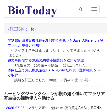
Toggle
navigation
訂正記事（一覧）
非糖尿病患者腎機能値eGFR年換算低下をBayerのKerendiaが
プラセボ差引0.7抑制
・ タイプミスを訂正しました（下がってきました→下がり
ました）
視力を回復する無線の網膜移植製品を欧州が承認
・ 1段落目の 発売後→市販品 に訂正しました。
体内仕立て免疫疾患治療CAR-TのSail社を買う選択権利をJ&J
が取得
・ 誤解を訂正しました（30億ドル弱→26億ドル弱）
ムービングジャンクションが楔の如く働いてマラリア
寄生虫の細胞侵入を助ける
2026-07-08
- マラリア寄生虫は4つの蛋白質をAMA1、RON2、