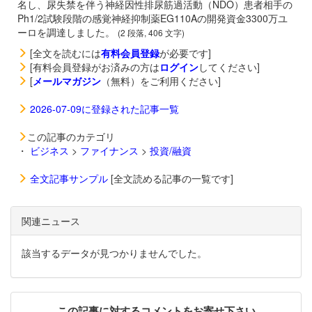
名し、尿失禁を伴う神経因性排尿筋過活動（NDO）患者相手の
Ph1/2試験段階の感覚神経抑制薬EG110Aの開発資金3300万ユ
ーロを調達しました。
(2 段落, 406 文字)
[全文を読むには
有料会員登録
が必要です]
[有料会員登録がお済みの方は
ログイン
してください]
[
メールマガジン
（無料）をご利用ください]
2026-07-09に登録された記事一覧
この記事のカテゴリ
・
ビジネス
>
ファイナンス
>
投資/融資
全文記事サンプル
[全文読める記事の一覧です]
関連ニュース
該当するデータが見つかりませんでした。
この記事に対するコメントをお寄せ下さい