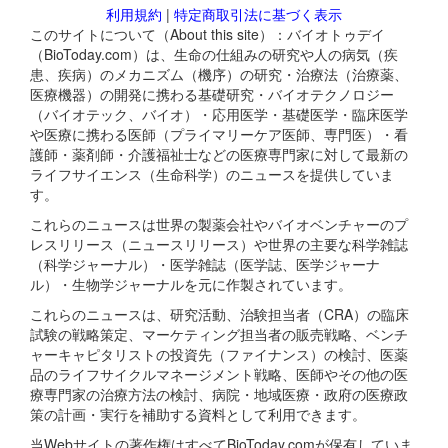
利用規約
|
特定商取引法に基づく表示
このサイトについて（About this site）：バイオトゥデイ
（BioToday.com）は、生命の仕組みの研究や人の病気（疾
患、疾病）のメカニズム（機序）の研究・治療法（治療薬、
医療機器）の開発に携わる基礎研究・バイオテクノロジー
（バイオテック、バイオ）・応用医学・基礎医学・臨床医学
や医療に携わる医師（プライマリーケア医師、専門医）・看
護師・薬剤師・介護福祉士などの医療専門家に対して最新の
ライフサイエンス（生命科学）のニュースを提供していま
す。
これらのニュースは世界の製薬会社やバイオベンチャーのプ
レスリリース（ニュースリリース）や世界の主要な科学雑誌
（科学ジャーナル）・医学雑誌（医学誌、医学ジャーナ
ル）・生物学ジャーナルを元に作製されています。
これらのニュースは、研究活動、治験担当者（CRA）の臨床
試験の戦略策定、マーケティング担当者の販売戦略、ベンチ
ャーキャピタリストの投資先（ファイナンス）の検討、医薬
品のライフサイクルマネージメント戦略、医師やその他の医
療専門家の治療方法の検討、病院・地域医療・政府の医療政
策の計画・実行を補助する資料として利用できます。
当Webサイトの著作権はすべてBioToday.comが保有していま