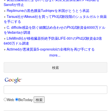
Sanofiが停止
+
Replimuneの黒色腫薬Tudriqevを米国がとうとう承認
+
Tarsus社がAlkeus社を買ってPh3試験段階のシュタルガルト病薬
を手にする
+
C. difficile感染を防ぐ細菌詰め合わせのPh3試験資金6000万ドル
をVedantaが調達
+
LifeMind社が移植臓器拒絶予防薬LIFE-001のPh2試験資金2億
6400万ドル調達
+
Actimedが悪液質薬S-oxprenololの全権利を再び手にする
more...
検索
Web
BioToday