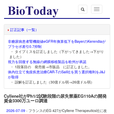
Toggle
navigation
訂正記事（一覧）
非糖尿病患者腎機能値eGFR年換算低下をBayerのKerendiaが
プラセボ差引0.7抑制
・ タイプミスを訂正しました（下がってきました→下がり
ました）
視力を回復する無線の網膜移植製品を欧州が承認
・ 1段落目の 発売後→市販品 に訂正しました。
体内仕立て免疫疾患治療CAR-TのSail社を買う選択権利をJ&J
が取得
・ 誤解を訂正しました（30億ドル弱→26億ドル弱）
Cyllene社がPh1/2試験段階の尿失禁薬EG110Aの開発
資金3300万ユーロ調達
2026-07-09
- フランスのEG 427がCyllene Therapeutics社に改