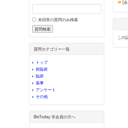
[
未回答の質問のみ検索
この
質問カテゴリー一覧
トップ
前臨床
臨床
薬事
アンケート
その他
BioToday 非会員の方へ