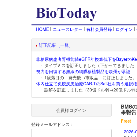
|
|
|
|
HOME
ニュースレター
有料会員登録
ログイン
訂正記事（一覧）
非糖尿病患者腎機能値eGFR年換算低下をBayerのKer
・ タイプミスを訂正しました（下がってきました
視力を回復する無線の網膜移植製品を欧州が承認
・ 1段落目の 発売後→市販品 に訂正しました。
体内仕立て免疫疾患治療CAR-TのSail社を買う選択権
・ 誤解を訂正しました（30億ドル弱→26億ドル弱
BMS
会員様ログイン
果報告
Free!
登録メールアドレス：
2026-