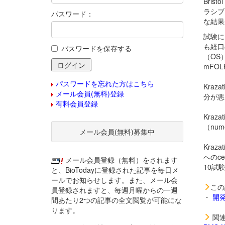
Brist
ラシブ
パスワード：
な結果
試験に
も経口
パスワードを保存する
（OS
mFO
パスワードを忘れた方はこちら
Krazat
メール会員(無料)登録
分が悪
有料会員登録
Krazat
（num
メール会員(無料)募集中
Kraza
への
c
メール会員登録（無料）をされます
10試
と、BioTodayに登録された記事を毎日メ
ールでお知らせします。また、メール会
この
員登録されますと、毎週月曜からの一週
・
開
間あたり2つの記事の全文閲覧が可能にな
ります。
関連