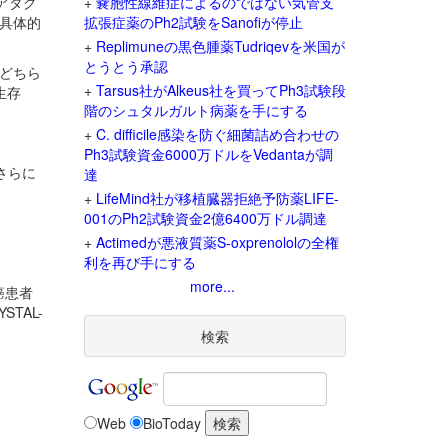
、アダグ
+
嚢胞性線維症によるのではない気管支
の具体的
拡張症薬のPh2試験をSanofiが停止
+
Replimuneの黒色腫薬Tudriqevを米国が
とうとう承認
どちら
+
Tarsus社がAlkeus社を買ってPh3試験段
生存
階のシュタルガルト病薬を手にする
+
C. difficile感染を防ぐ細菌詰め合わせの
Ph3試験資金6000万ドルをVedantaが調
りさらに
達
+
LifeMind社が移植臓器拒絶予防薬LIFE-
001のPh2試験資金2億6400万ドル調達
+
Actimedが悪液質薬S-oxprenololの全権
利を再び手にする
more...
大腸癌患者
TAL-
検索
Web
BioToday