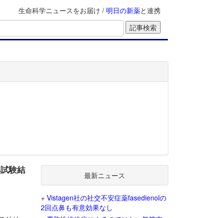
生命科学ニュースをお届け /
明日の新薬
と連携
3試験結
最新ニュース
+
Vistagen社の社交不安症薬fasedienolの
2回点鼻も有意効果なし