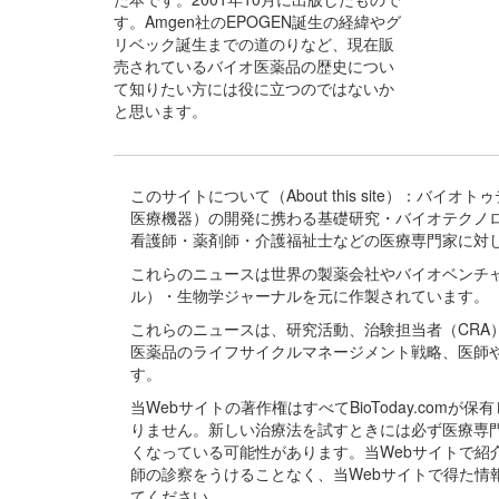
す。Amgen社のEPOGEN誕生の経緯やグ
リベック誕生までの道のりなど、現在販
売されているバイオ医薬品の歴史につい
て知りたい方には役に立つのではないか
と思います。
このサイトについて（About this site）：
医療機器）の開発に携わる基礎研究・バイオテクノ
看護師・薬剤師・介護福祉士などの医療専門家に対
これらのニュースは世界の製薬会社やバイオベンチ
ル）・生物学ジャーナルを元に作製されています。
これらのニュースは、研究活動、治験担当者（CR
医薬品のライフサイクルマネージメント戦略、医師
す。
当Webサイトの著作権はすべてBioToday.c
りません。新しい治療法を試すときには必ず医療専
くなっている可能性があります。当Webサイトで
師の診察をうけることなく、当Webサイトで得た
てください。