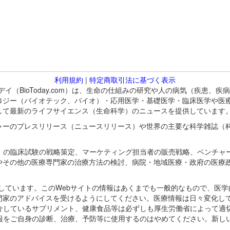
利用規約
|
特定商取引法に基づく表示
バイオトゥデイ（BioToday.com）は、生命の仕組みの研究や人の病気（
ロジー（バイオテック、バイオ）・応用医学・基礎医学・臨床医学や医
して最新のライフサイエンス（生命科学）のニュースを提供しています
ャーのプレスリリース（ニュースリリース）や世界の主要な科学雑誌（
A）の臨床試験の戦略策定、マーケティング担当者の販売戦略、ベンチャ
やその他の医療専門家の治療方法の検討、病院・地域医療・政府の医療
omが保有しています。このWebサイトの情報はあくまでも一般的なもので、
門家のアドバイスを受けるようにしてください。医療情報は日々変化して
紹介しているサプリメント、健康食品等は必ずしも厚生労働省によって適
情報をご自身の診断、治療、予防等に使用するのはやめてください。新し