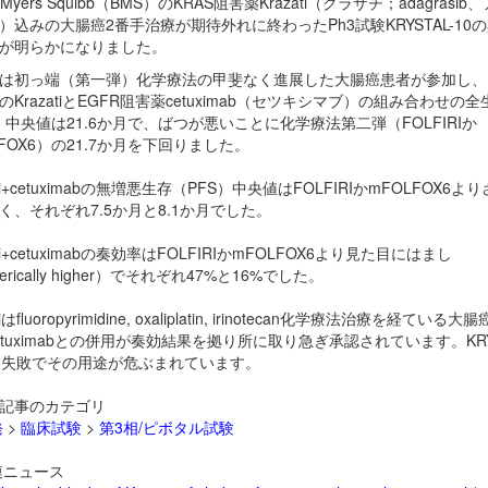
ol Myers Squibb（BMS）のKRAS阻害薬
Krazati（クラザチ；adagrasib
）込みの大腸癌2番手治療が期待外れに終わったPh3試験KRYSTAL-10
が明らかになりました。
は初っ端（第一弾）化学療法の甲斐なく進展した大腸癌患者が参加し、
の
KrazatiとEGFR阻害薬
cetuximab（セツキシマブ）の組み合わせの全
）中央値は21.6か月で、ばつが悪いことに化学療法第二弾（FOLFIRIか
LFOX6）の21.7か月を下回りました。
i+
cetuximabの無増悪生存（PFS）中央値はFOLFIRIかmFOLFOX6よ
く、それぞれ7.5か月と8.1か月でした。
i+
cetuximabの奏効率はFOLFIRIかmFOLFOX6より見た目にはまし
erically higher）でそれぞれ47%と16%でした。
tiはfluoropyrimidine, oxaliplatin, irinotecan化学療法治療を経ている
etuximabとの併用が奏効結果を拠り所に取り急ぎ承認されています。KRYS
験失敗でその用途が危ぶまれています。
記事のカテゴリ
発
>
臨床試験
>
第3相/ピボタル試験
ニュース