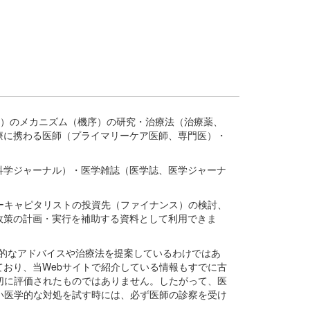
疾患、疾病）のメカニズム（機序）の研究・治療法（治療薬、
療に携わる医師（プライマリーケア医師、専門医）・
。
科学ジャーナル）・医学雑誌（医学誌、医学ジャーナ
ーキャピタリストの投資先（ファイナンス）の検討、
政策の計画・実行を補助する資料として利用できま
医学的なアドバイスや治療法を提案しているわけではあ
おり、当Webサイトで紹介している情報もすでに古
切に評価されたものではありません。したがって、医
い医学的な対処を試す時には、必ず医師の診察を受け