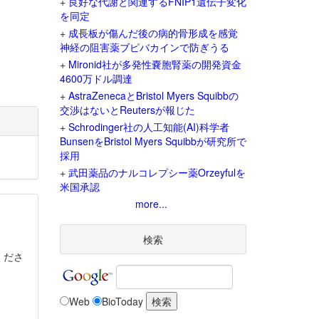
+
良好な代謝と関連するFNIP1遺伝子変化
を同定
+
成長板が傷んだ後の病的骨形成を感覚
神経の阻害薬ブピバカインで防ぎうる
+
Mironid社が多発性嚢胞腎薬の開発資金
4600万ドル調達
+
AstraZenecaとBristol Myers Squibbの
交渉はないとReutersが報じた
+
Schrodinger社の人工知能(AI)科学者
BunsenをBristol Myers Squibbが研究所で
採用
+
武田薬品のナルコレプシー薬Orzeyfulを
米国承認
more...
検索
くださ
Web
BioToday