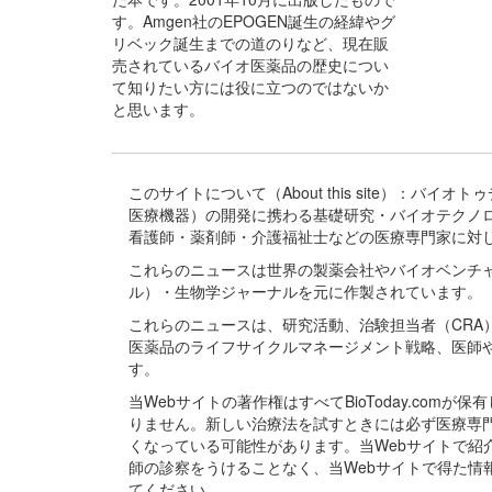
す。Amgen社のEPOGEN誕生の経緯やグ
リベック誕生までの道のりなど、現在販
売されているバイオ医薬品の歴史につい
て知りたい方には役に立つのではないか
と思います。
このサイトについて（About this site）：
医療機器）の開発に携わる基礎研究・バイオテクノ
看護師・薬剤師・介護福祉士などの医療専門家に対
これらのニュースは世界の製薬会社やバイオベンチ
ル）・生物学ジャーナルを元に作製されています。
これらのニュースは、研究活動、治験担当者（CR
医薬品のライフサイクルマネージメント戦略、医師
す。
当Webサイトの著作権はすべてBioToday.c
りません。新しい治療法を試すときには必ず医療専
くなっている可能性があります。当Webサイトで
師の診察をうけることなく、当Webサイトで得た
てください。