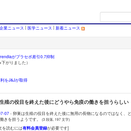
|
|
企業ニュース
医学ニュース
新着ニュース
endiaがプラセボ差引0.7抑制
→下がりました）
利をJ&Jが取得
）
生殖の役目を終えた後にどうやら免疫の働きを担うらしい
07-07
- 卵巣は生殖の役目を終えた後に無用の長物になるのではなく、
働きを担うようです。
(3 段落, 197 文字)
文を読むには
有料会員登録
が必要です]