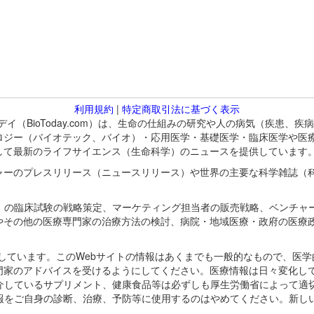
利用規約
|
特定商取引法に基づく表示
バイオトゥデイ（BioToday.com）は、生命の仕組みの研究や人の病気（
ロジー（バイオテック、バイオ）・応用医学・基礎医学・臨床医学や医
して最新のライフサイエンス（生命科学）のニュースを提供しています
ャーのプレスリリース（ニュースリリース）や世界の主要な科学雑誌（
A）の臨床試験の戦略策定、マーケティング担当者の販売戦略、ベンチャ
やその他の医療専門家の治療方法の検討、病院・地域医療・政府の医療
omが保有しています。このWebサイトの情報はあくまでも一般的なもので、
門家のアドバイスを受けるようにしてください。医療情報は日々変化して
紹介しているサプリメント、健康食品等は必ずしも厚生労働省によって適
情報をご自身の診断、治療、予防等に使用するのはやめてください。新し