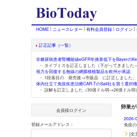
|
|
|
|
HOME
ニュースレター
有料会員登録
ログイン
訂正記事（一覧）
非糖尿病患者腎機能値eGFR年換算低下をBayerのKer
・ タイプミスを訂正しました（下がってきました
視力を回復する無線の網膜移植製品を欧州が承認
・ 1段落目の 発売後→市販品 に訂正しました。
体内仕立て免疫疾患治療CAR-TのSail社を買う選択権
・ 誤解を訂正しました（30億ドル弱→26億ドル弱
卵巣が
会員様ログイン
2026-
登録メールアドレス：
免疫の
[全