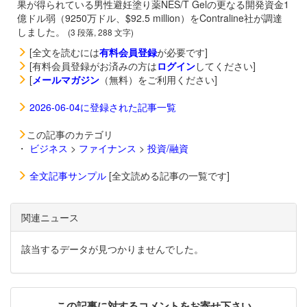
果が得られている男性避妊塗り薬NES/T Gelの更なる開発資金1
億ドル弱（9250万ドル、$92.5 million）をContraline社が調達
しました。
(3 段落, 288 文字)
[全文を読むには
有料会員登録
が必要です]
[有料会員登録がお済みの方は
ログイン
してください]
[
メールマガジン
（無料）をご利用ください]
2026-06-04に登録された記事一覧
この記事のカテゴリ
・
ビジネス
>
ファイナンス
>
投資/融資
全文記事サンプル
[全文読める記事の一覧です]
関連ニュース
該当するデータが見つかりませんでした。
この記事に対するコメントをお寄せ下さい