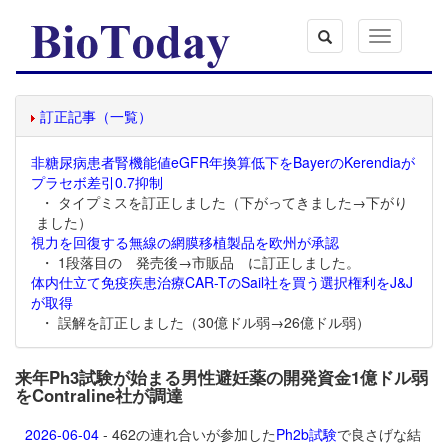
Toggle
navigation
訂正記事（一覧）
非糖尿病患者腎機能値eGFR年換算低下をBayerのKerendiaが
プラセボ差引0.7抑制
・ タイプミスを訂正しました（下がってきました→下がり
ました）
視力を回復する無線の網膜移植製品を欧州が承認
・ 1段落目の 発売後→市販品 に訂正しました。
体内仕立て免疫疾患治療CAR-TのSail社を買う選択権利をJ&J
が取得
・ 誤解を訂正しました（30億ドル弱→26億ドル弱）
来年Ph3試験が始まる男性避妊薬の開発資金1億ドル弱
をContraline社が調達
2026-06-04
- 462の連れ合いが参加した
Ph2b試験
で良さげな結