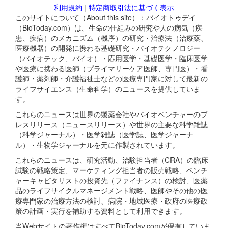
利用規約
|
特定商取引法に基づく表示
このサイトについて（About this site）：バイオトゥデイ
（BioToday.com）は、生命の仕組みの研究や人の病気（疾
患、疾病）のメカニズム（機序）の研究・治療法（治療薬、
医療機器）の開発に携わる基礎研究・バイオテクノロジー
（バイオテック、バイオ）・応用医学・基礎医学・臨床医学
や医療に携わる医師（プライマリーケア医師、専門医）・看
護師・薬剤師・介護福祉士などの医療専門家に対して最新の
ライフサイエンス（生命科学）のニュースを提供していま
す。
これらのニュースは世界の製薬会社やバイオベンチャーのプ
レスリリース（ニュースリリース）や世界の主要な科学雑誌
（科学ジャーナル）・医学雑誌（医学誌、医学ジャーナ
ル）・生物学ジャーナルを元に作製されています。
これらのニュースは、研究活動、治験担当者（CRA）の臨床
試験の戦略策定、マーケティング担当者の販売戦略、ベンチ
ャーキャピタリストの投資先（ファイナンス）の検討、医薬
品のライフサイクルマネージメント戦略、医師やその他の医
療専門家の治療方法の検討、病院・地域医療・政府の医療政
策の計画・実行を補助する資料として利用できます。
当Webサイトの著作権はすべてBioToday.comが保有していま