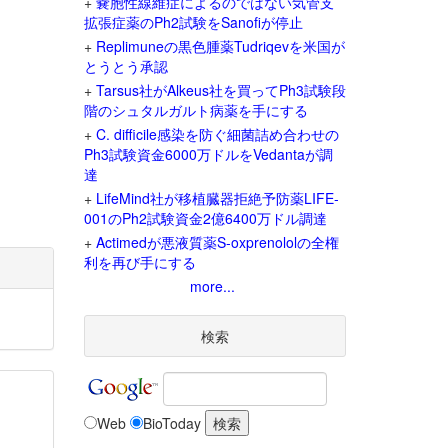
+
嚢胞性線維症によるのではない気管支
拡張症薬のPh2試験をSanofiが停止
+
Replimuneの黒色腫薬Tudriqevを米国が
とうとう承認
+
Tarsus社がAlkeus社を買ってPh3試験段
階のシュタルガルト病薬を手にする
+
C. difficile感染を防ぐ細菌詰め合わせの
Ph3試験資金6000万ドルをVedantaが調
達
+
LifeMind社が移植臓器拒絶予防薬LIFE-
001のPh2試験資金2億6400万ドル調達
+
Actimedが悪液質薬S-oxprenololの全権
利を再び手にする
more...
検索
Web
BioToday