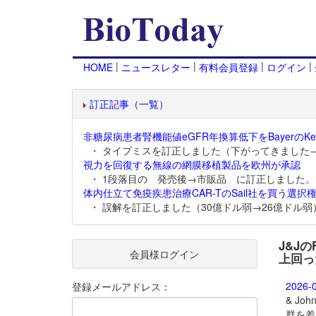
|
|
|
|
HOME
ニュースレター
有料会員登録
ログイン
訂正記事（一覧）
非糖尿病患者腎機能値eGFR年換算低下をBayerのKer
・ タイプミスを訂正しました（下がってきました
視力を回復する無線の網膜移植製品を欧州が承認
・ 1段落目の 発売後→市販品 に訂正しました。
体内仕立て免疫疾患治療CAR-TのSail社を買う選択権
・ 誤解を訂正しました（30億ドル弱→26億ドル弱
J&Jの
会員様ログイン
上回っ
2026-
登録メールアドレス：
& Jo
群を差