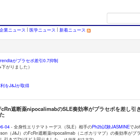
|
|
企業ニュース
医学ニュース
新着ニュース
endiaがプラセボ差引0.7抑制
→下がりました）
利をJ&Jが取得
）
FcRn遮断薬nipocalimabのSLE奏効率がプラセボを差し引
た
06-04
- 全身性エリテマトーデス（SLE）相手の
Ph2b試験JASMINE
でJo
hnson（J&J）のFcRn遮断薬
nipocalimab（ニポカリマブ）の奏効率がプ
し引きで7%ほど上回りました。
(4 段落, 612 文字)