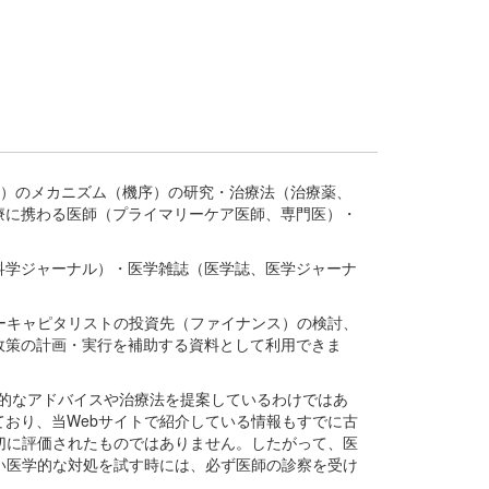
疾患、疾病）のメカニズム（機序）の研究・治療法（治療薬、
療に携わる医師（プライマリーケア医師、専門医）・
。
科学ジャーナル）・医学雑誌（医学誌、医学ジャーナ
ーキャピタリストの投資先（ファイナンス）の検討、
政策の計画・実行を補助する資料として利用できま
医学的なアドバイスや治療法を提案しているわけではあ
おり、当Webサイトで紹介している情報もすでに古
切に評価されたものではありません。したがって、医
い医学的な対処を試す時には、必ず医師の診察を受け