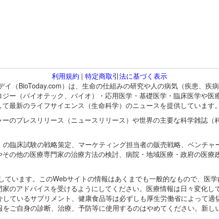
利用規約
|
特定商取引法に基づく表示
バイオトゥデイ（BioToday.com）は、生命の仕組みの研究や人の病気（
ロジー（バイオテック、バイオ）・応用医学・基礎医学・臨床医学や医
して最新のライフサイエンス（生命科学）のニュースを提供しています
ャーのプレスリリース（ニュースリリース）や世界の主要な科学雑誌（
A）の臨床試験の戦略策定、マーケティング担当者の販売戦略、ベンチャ
やその他の医療専門家の治療方法の検討、病院・地域医療・政府の医療
omが保有しています。このWebサイトの情報はあくまでも一般的なもので、
門家のアドバイスを受けるようにしてください。医療情報は日々変化して
紹介しているサプリメント、健康食品等は必ずしも厚生労働省によって適
情報をご自身の診断、治療、予防等に使用するのはやめてください。新し