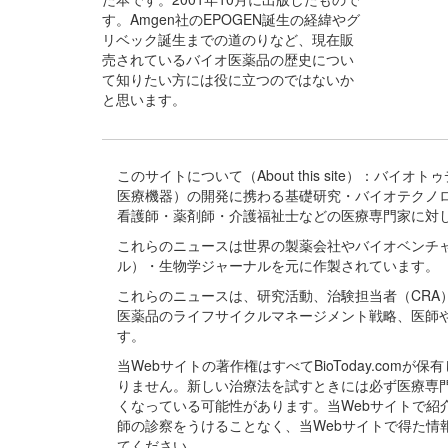
す。Amgen社のEPOGEN誕生の経緯やグ
リベック誕生までの道のりなど、現在販
売されているバイオ医薬品の歴史につい
て知りたい方には役に立つのではないか
と思います。
このサイトについて（About this site）：
医療機器）の開発に携わる基礎研究・バイオテクノ
看護師・薬剤師・介護福祉士などの医療専門家に対
これらのニュースは世界の製薬会社やバイオベンチ
ル）・生物学ジャーナルを元に作製されています。
これらのニュースは、研究活動、治験担当者（CR
医薬品のライフサイクルマネージメント戦略、医師
す。
当Webサイトの著作権はすべてBioToday.c
りません。新しい治療法を試すときには必ず医療専
くなっている可能性があります。当Webサイトで
師の診察をうけることなく、当Webサイトで得た
てください。