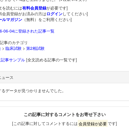
文を読むには
有料会員登録
が必要です]
料会員登録がお済みの方は
ログイン
してください]
ールマガジン
（無料）をご利用ください]
26-06-04に登録された記事一覧
記事のカテゴリ
発
>
臨床試験
>
第2相試験
文記事サンプル
[全文読める記事の一覧です]
ニュース
するデータが見つかりませんでした。
この記事に対するコメントをお寄せ下さい
[この記事に対してコメントするには
会員登録が必要
です]