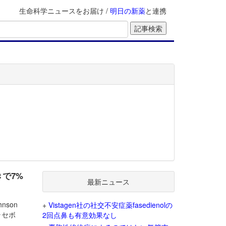
生命科学ニュースをお届け /
明日の新薬
と連携
きで7%
最新ニュース
hnson
+
Vistagen社の社交不安症薬fasedienolの
ラセボ
2回点鼻も有意効果なし