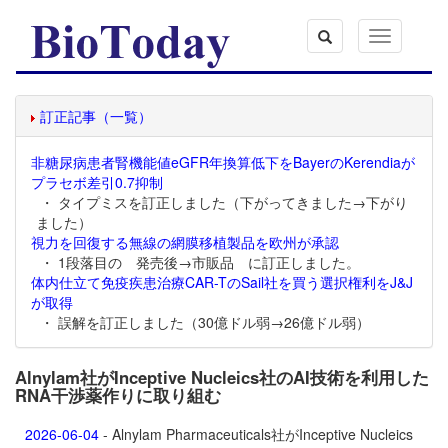
Toggle
navigation
訂正記事（一覧）
非糖尿病患者腎機能値eGFR年換算低下をBayerのKerendiaが
プラセボ差引0.7抑制
・ タイプミスを訂正しました（下がってきました→下がり
ました）
視力を回復する無線の網膜移植製品を欧州が承認
・ 1段落目の 発売後→市販品 に訂正しました。
体内仕立て免疫疾患治療CAR-TのSail社を買う選択権利をJ&J
が取得
・ 誤解を訂正しました（30億ドル弱→26億ドル弱）
Alnylam社がInceptive Nucleics社のAI技術を利用した
RNA干渉薬作りに取り組む
2026-06-04
- Alnylam Pharmaceuticals社がInceptive Nucleics