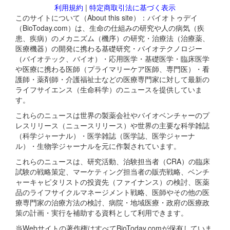
利用規約
|
特定商取引法に基づく表示
このサイトについて（About this site）：バイオトゥデイ
（BioToday.com）は、生命の仕組みの研究や人の病気（疾
患、疾病）のメカニズム（機序）の研究・治療法（治療薬、
医療機器）の開発に携わる基礎研究・バイオテクノロジー
（バイオテック、バイオ）・応用医学・基礎医学・臨床医学
や医療に携わる医師（プライマリーケア医師、専門医）・看
護師・薬剤師・介護福祉士などの医療専門家に対して最新の
ライフサイエンス（生命科学）のニュースを提供していま
す。
これらのニュースは世界の製薬会社やバイオベンチャーのプ
レスリリース（ニュースリリース）や世界の主要な科学雑誌
（科学ジャーナル）・医学雑誌（医学誌、医学ジャーナ
ル）・生物学ジャーナルを元に作製されています。
これらのニュースは、研究活動、治験担当者（CRA）の臨床
試験の戦略策定、マーケティング担当者の販売戦略、ベンチ
ャーキャピタリストの投資先（ファイナンス）の検討、医薬
品のライフサイクルマネージメント戦略、医師やその他の医
療専門家の治療方法の検討、病院・地域医療・政府の医療政
策の計画・実行を補助する資料として利用できます。
当Webサイトの著作権はすべてBioToday.comが保有していま