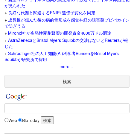
が見られた
+
良好な代謝と関連するFNIP1遺伝子変化を同定
+
成長板が傷んだ後の病的骨形成を感覚神経の阻害薬ブピバカイン
で防ぎうる
+
Mironid社が多発性嚢胞腎薬の開発資金4600万ドル調達
+
AstraZenecaとBristol Myers Squibbの交渉はないとReutersが報
じた
+
Schrodinger社の人工知能(AI)科学者BunsenをBristol Myers
Squibbが研究所で採用
more...
検索
Web
BioToday