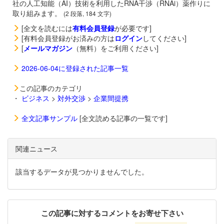
社の人工知能（AI）技術を利用したRNA干渉（RNAi）薬作りに
取り組みます。
(2 段落, 184 文字)
[全文を読むには
有料会員登録
が必要です]
[有料会員登録がお済みの方は
ログイン
してください]
[
メールマガジン
（無料）をご利用ください]
2026-06-04に登録された記事一覧
この記事のカテゴリ
・
ビジネス
>
対外交渉
>
企業間提携
全文記事サンプル
[全文読める記事の一覧です]
関連ニュース
該当するデータが見つかりませんでした。
この記事に対するコメントをお寄せ下さい