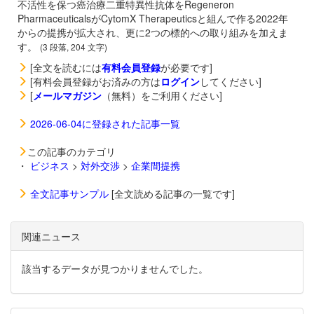
不活性を保つ癌治療二重特異性抗体をRegeneron
PharmaceuticalsがCytomX Therapeuticsと組んで作る2022年
からの提携が拡大され、更に2つの標的への取り組みを加えま
す。
(3 段落, 204 文字)
[全文を読むには
有料会員登録
が必要です]
[有料会員登録がお済みの方は
ログイン
してください]
[
メールマガジン
（無料）をご利用ください]
2026-06-04に登録された記事一覧
この記事のカテゴリ
・
ビジネス
>
対外交渉
>
企業間提携
全文記事サンプル
[全文読める記事の一覧です]
関連ニュース
該当するデータが見つかりませんでした。