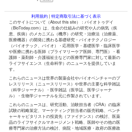
利用規約
|
特定商取引法に基づく表示
このサイトについて（About this site）：バイオトゥデイ
（BioToday.com）は、生命の仕組みの研究や人の病気（疾
患、疾病）のメカニズム（機序）の研究・治療法（治療薬、
医療機器）の開発に携わる基礎研究・バイオテクノロジー
（バイオテック、バイオ）・応用医学・基礎医学・臨床医学
や医療に携わる医師（プライマリーケア医師、専門医）・看
護師・薬剤師・介護福祉士などの医療専門家に対して最新の
ライフサイエンス（生命科学）のニュースを提供していま
す。
これらのニュースは世界の製薬会社やバイオベンチャーのプ
レスリリース（ニュースリリース）や世界の主要な科学雑誌
（科学ジャーナル）・医学雑誌（医学誌、医学ジャーナ
ル）・生物学ジャーナルを元に作製されています。
これらのニュースは、研究活動、治験担当者（CRA）の臨床
試験の戦略策定、マーケティング担当者の販売戦略、ベンチ
ャーキャピタリストの投資先（ファイナンス）の検討、医薬
品のライフサイクルマネージメント戦略、医師やその他の医
療専門家の治療方法の検討、病院・地域医療・政府の医療政