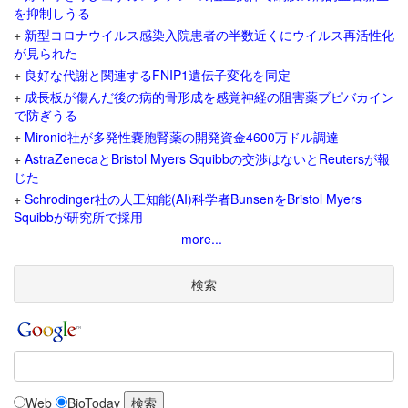
を抑制しうる
+
新型コロナウイルス感染入院患者の半数近くにウイルス再活性化
が見られた
+
良好な代謝と関連するFNIP1遺伝子変化を同定
+
成長板が傷んだ後の病的骨形成を感覚神経の阻害薬ブピバカイン
で防ぎうる
+
Mironid社が多発性嚢胞腎薬の開発資金4600万ドル調達
+
AstraZenecaとBristol Myers Squibbの交渉はないとReutersが報
じた
+
Schrodinger社の人工知能(AI)科学者BunsenをBristol Myers
Squibbが研究所で採用
more...
検索
Web
BioToday