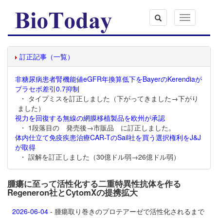
Toggle
navigation
訂正記事（一覧）
非糖尿病患者腎機能値eGFR年換算低下をBayerのKerendiaが
プラセボ差引0.7抑制
・ タイプミスを訂正しました（下がってきました→下がり
ました）
視力を回復する無線の網膜移植製品を欧州が承認
・ 1段落目の 発売後→市販品 に訂正しました。
体内仕立て免疫疾患治療CAR-TのSail社を買う選択権利をJ&J
が取得
・ 誤解を訂正しました（30億ドル弱→26億ドル弱）
腫瘍に至って活性化する二重特異性抗体を作る
Regeneron社とCytomXの提携拡大
2026-06-04
- 腫瘍取り巻きのプロテアーゼで活性化されるまで