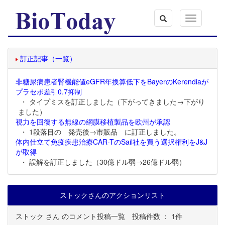
Toggle
navigation
訂正記事（一覧）
非糖尿病患者腎機能値eGFR年換算低下をBayerのKerendiaが
プラセボ差引0.7抑制
・ タイプミスを訂正しました（下がってきました→下がり
ました）
視力を回復する無線の網膜移植製品を欧州が承認
・ 1段落目の 発売後→市販品 に訂正しました。
体内仕立て免疫疾患治療CAR-TのSail社を買う選択権利をJ&J
が取得
・ 誤解を訂正しました（30億ドル弱→26億ドル弱）
ストックさんのアクションリスト
ストック さん のコメント投稿一覧
投稿件数 ： 1件