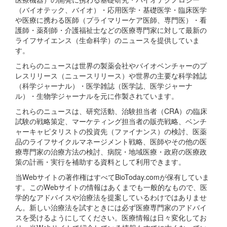
（バイオテック、バイオ）・応用医学・基礎医学・臨床医学
や医療に携わる医師（プライマリーケア医師、専門医）・看
護師・薬剤師・介護福祉士などの医療専門家に対して最新の
ライフサイエンス（生命科学）のニュースを提供していま
す。
これらのニュースは世界の製薬会社やバイオベンチャーのプ
レスリリース（ニュースリリース）や世界の主要な科学雑誌
（科学ジャーナル）・医学雑誌（医学誌、医学ジャーナ
ル）・生物学ジャーナルを元に作製されています。
これらのニュースは、研究活動、治験担当者（CRA）の臨床
試験の戦略策定、マーケティング担当者の販売戦略、ベンチ
ャーキャピタリストの投資先（ファイナンス）の検討、医薬
品のライフサイクルマネージメント戦略、医師やその他の医
療専門家の治療方法の検討、病院・地域医療・政府の医療政
策の計画・実行を補助する資料として利用できます。
当Webサイトの著作権はすべてBioToday.comが保有していま
す。このWebサイトの情報はあくまでも一般的なもので、医
学的なアドバイスや治療法を提案しているわけではありませ
ん。新しい治療法を試すときには必ず医療専門家のアドバイ
スを受けるようにしてください。医療情報は日々変化してお