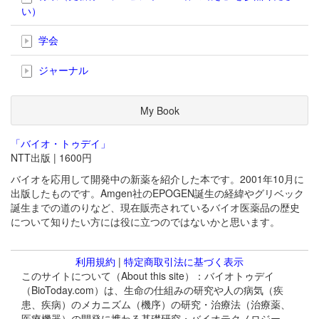
い）
学会
ジャーナル
My Book
「バイオ・トゥデイ」
NTT出版 | 1600円
バイオを応用して開発中の新薬を紹介した本です。2001年10月に
出版したものです。Amgen社のEPOGEN誕生の経緯やグリベック
誕生までの道のりなど、現在販売されているバイオ医薬品の歴史
について知りたい方には役に立つのではないかと思います。
利用規約
|
特定商取引法に基づく表示
このサイトについて（About this site）：バイオトゥデイ
（BioToday.com）は、生命の仕組みの研究や人の病気（疾
患、疾病）のメカニズム（機序）の研究・治療法（治療薬、
医療機器）の開発に携わる基礎研究・バイオテクノロジー