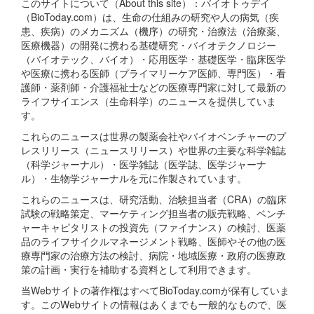
このサイトについて（About this site）：バイオトゥデイ
（BioToday.com）は、生命の仕組みの研究や人の病気（疾
患、疾病）のメカニズム（機序）の研究・治療法（治療薬、
医療機器）の開発に携わる基礎研究・バイオテクノロジー
（バイオテック、バイオ）・応用医学・基礎医学・臨床医学
や医療に携わる医師（プライマリーケア医師、専門医）・看
護師・薬剤師・介護福祉士などの医療専門家に対して最新の
ライフサイエンス（生命科学）のニュースを提供していま
す。
これらのニュースは世界の製薬会社やバイオベンチャーのプ
レスリリース（ニュースリリース）や世界の主要な科学雑誌
（科学ジャーナル）・医学雑誌（医学誌、医学ジャーナ
ル）・生物学ジャーナルを元に作製されています。
これらのニュースは、研究活動、治験担当者（CRA）の臨床
試験の戦略策定、マーケティング担当者の販売戦略、ベンチ
ャーキャピタリストの投資先（ファイナンス）の検討、医薬
品のライフサイクルマネージメント戦略、医師やその他の医
療専門家の治療方法の検討、病院・地域医療・政府の医療政
策の計画・実行を補助する資料として利用できます。
当Webサイトの著作権はすべてBioToday.comが保有していま
す。このWebサイトの情報はあくまでも一般的なもので、医