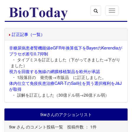
Toggle
navigation
訂正記事（一覧）
非糖尿病患者腎機能値eGFR年換算低下をBayerのKerendiaが
プラセボ差引0.7抑制
・ タイプミスを訂正しました（下がってきました→下がり
ました）
視力を回復する無線の網膜移植製品を欧州が承認
・ 1段落目の 発売後→市販品 に訂正しました。
体内仕立て免疫疾患治療CAR-TのSail社を買う選択権利をJ&J
が取得
・ 誤解を訂正しました（30億ドル弱→26億ドル弱）
tkwさんのアクションリスト
tkw さん のコメント投稿一覧
投稿件数 ： 1件