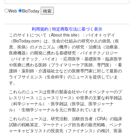
Web
BioToday
利用規約
|
特定商取引法に基づく表示
このサイトについて（About this site）：バイオトゥデイ
（BioToday.com）は、生命の仕組みの研究や人の病気（疾
患、疾病）のメカニズム（機序）の研究・治療法（治療薬、
医療機器）の開発に携わる基礎研究・バイオテクノロジー
（バイオテック、バイオ）・応用医学・基礎医学・臨床医学
や医療に携わる医師（プライマリーケア医師、専門医）・看
護師・薬剤師・介護福祉士などの医療専門家に対して最新の
ライフサイエンス（生命科学）のニュースを提供していま
す。
これらのニュースは世界の製薬会社やバイオベンチャーのプ
レスリリース（ニュースリリース）や世界の主要な科学雑誌
（科学ジャーナル）・医学雑誌（医学誌、医学ジャーナ
ル）・生物学ジャーナルを元に作製されています。
これらのニュースは、研究活動、治験担当者（CRA）の臨床
試験の戦略策定、マーケティング担当者の販売戦略、ベンチ
ャーキャピタリストの投資先（ファイナンス）の検討、医薬