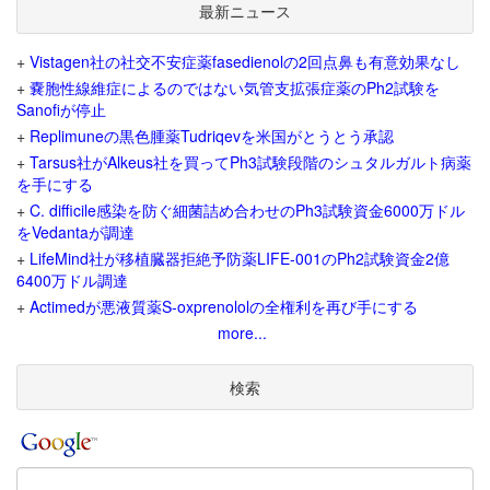
最新ニュース
+
Vistagen社の社交不安症薬fasedienolの2回点鼻も有意効果なし
+
嚢胞性線維症によるのではない気管支拡張症薬のPh2試験を
Sanofiが停止
+
Replimuneの黒色腫薬Tudriqevを米国がとうとう承認
+
Tarsus社がAlkeus社を買ってPh3試験段階のシュタルガルト病薬
を手にする
+
C. difficile感染を防ぐ細菌詰め合わせのPh3試験資金6000万ドル
をVedantaが調達
+
LifeMind社が移植臓器拒絶予防薬LIFE-001のPh2試験資金2億
6400万ドル調達
+
Actimedが悪液質薬S-oxprenololの全権利を再び手にする
more...
検索