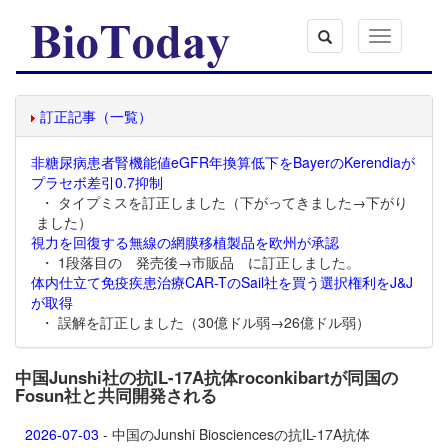
Toggle
navigation
訂正記事（一覧）
非糖尿病患者腎機能値eGFR年換算低下をBayerのKerendiaが
プラセボ差引0.7抑制
・ タイプミスを訂正しました（下がってきました→下がり
ました）
視力を回復する無線の網膜移植製品を欧州が承認
・ 1段落目の 発売後→市販品 に訂正しました。
体内仕立て免疫疾患治療CAR-TのSail社を買う選択権利をJ&J
が取得
・ 誤解を訂正しました（30億ドル弱→26億ドル弱）
中国Junshi社の抗IL-17A抗体roconkibartが同国の
Fosun社と共同開発される
2026-07-03
- 中国のJunshi Biosciencesの抗IL-17A抗体