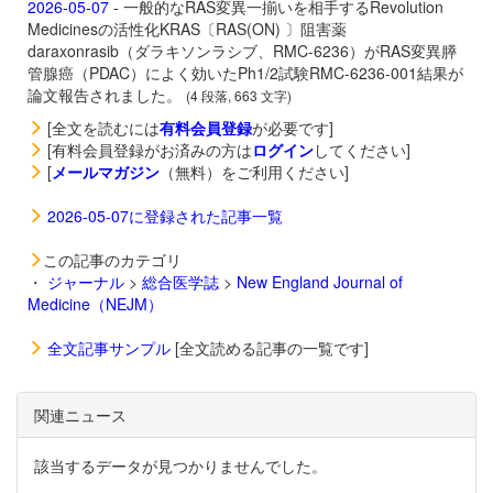
2026-05-07
- 一般的なRAS変異一揃いを相手するRevolution
Medicinesの活性化KRAS〔RAS(ON) 〕阻害薬
daraxonrasib（ダラキソンラシブ、RMC-6236）がRAS変異膵
管腺癌（PDAC）によく効いたPh1/2試験RMC-6236-001結果が
論文報告されました。
(4 段落, 663 文字)
[全文を読むには
有料会員登録
が必要です]
[有料会員登録がお済みの方は
ログイン
してください]
[
メールマガジン
（無料）をご利用ください]
2026-05-07に登録された記事一覧
この記事のカテゴリ
・
ジャーナル
>
総合医学誌
>
New England Journal of
Medicine（NEJM）
全文記事サンプル
[全文読める記事の一覧です]
関連ニュース
該当するデータが見つかりませんでした。