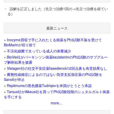
・
誤解を訂正しました（先立つ治療1回の→先立つ治療を経てい
る）
最新ニュース
+
Inozyme買収で手に入れたくる病薬をPh3試験不振を受けて
BioMarinが切り捨て
+
不活化細菌で太っている成人の体重減少
+
BioVie社がパーキンソン病薬bezisterimのPh2試験のサブグルー
プ解析結果を披露
+
Vistagen社の社交不安症薬fasedienolの2回点鼻も有意効果なし
+
嚢胞性線維症によるのではない気管支拡張症薬のPh2試験を
Sanofiが停止
+
Replimuneの黒色腫薬Tudriqevを米国がとうとう承認
+
Tarsus社がAlkeus社を買ってPh3試験段階のシュタルガルト病薬
を手にする
more...