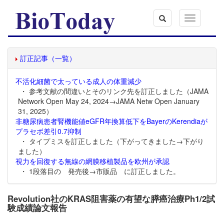
Toggle
navigation
訂正記事（一覧）
不活化細菌で太っている成人の体重減少
・ 参考文献の間違いとそのリンク先を訂正しました（JAMA
Network Open May 24, 2024→JAMA Netw Open January
31, 2025）
非糖尿病患者腎機能値eGFR年換算低下をBayerのKerendiaが
プラセボ差引0.7抑制
・ タイプミスを訂正しました（下がってきました→下がり
ました）
視力を回復する無線の網膜移植製品を欧州が承認
・ 1段落目の 発売後→市販品 に訂正しました。
Revolution社のKRAS阻害薬の有望な膵癌治療Ph1/2試
験成績論文報告