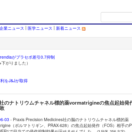
|
|
企業ニュース
医学ニュース
新着ニュース
endiaがプラセボ差引0.7抑制
→下がりました）
利をJ&Jが取得
）
is社のナトリウムチャネル標的薬vormatrigineの焦点起始発作
敗
06-03
- Praxis Precision Medicines社の脳のナトリウムチャネル標的薬
atrigine（ボルマトリギン、PRAX-628）の焦点起始発作（FOS）相手のPh
WER1で目当ての発作抑制効果が示せませんでした。
(3 段落, 356 文字)