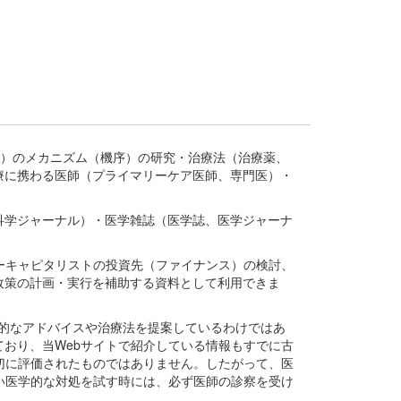
疾患、疾病）のメカニズム（機序）の研究・治療法（治療薬、
療に携わる医師（プライマリーケア医師、専門医）・
。
科学ジャーナル）・医学雑誌（医学誌、医学ジャーナ
ーキャピタリストの投資先（ファイナンス）の検討、
政策の計画・実行を補助する資料として利用できま
医学的なアドバイスや治療法を提案しているわけではあ
おり、当Webサイトで紹介している情報もすでに古
切に評価されたものではありません。したがって、医
い医学的な対処を試す時には、必ず医師の診察を受け