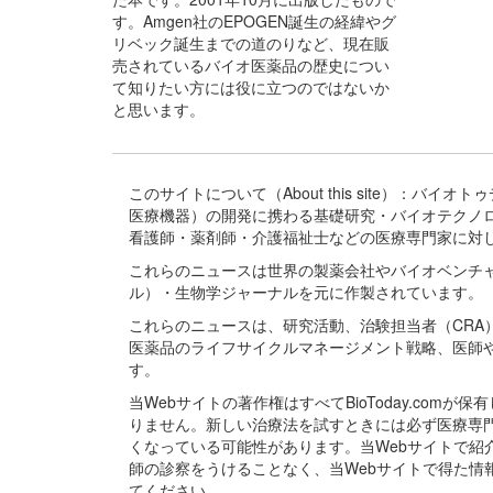
す。Amgen社のEPOGEN誕生の経緯やグ
リベック誕生までの道のりなど、現在販
売されているバイオ医薬品の歴史につい
て知りたい方には役に立つのではないか
と思います。
このサイトについて（About this site）：
医療機器）の開発に携わる基礎研究・バイオテクノ
看護師・薬剤師・介護福祉士などの医療専門家に対
これらのニュースは世界の製薬会社やバイオベンチ
ル）・生物学ジャーナルを元に作製されています。
これらのニュースは、研究活動、治験担当者（CR
医薬品のライフサイクルマネージメント戦略、医師
す。
当Webサイトの著作権はすべてBioToday.c
りません。新しい治療法を試すときには必ず医療専
くなっている可能性があります。当Webサイトで
師の診察をうけることなく、当Webサイトで得た
てください。