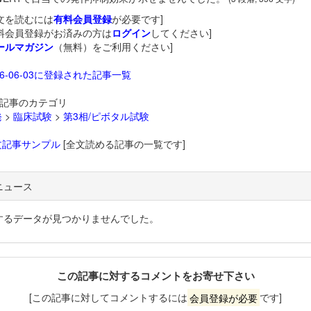
文を読むには
有料会員登録
が必要です]
料会員登録がお済みの方は
ログイン
してください]
ールマガジン
（無料）をご利用ください]
26-06-03に登録された記事一覧
記事のカテゴリ
発
>
臨床試験
>
第3相/ピボタル試験
文記事サンプル
[全文読める記事の一覧です]
ニュース
するデータが見つかりませんでした。
この記事に対するコメントをお寄せ下さい
[この記事に対してコメントするには
会員登録が必要
です]