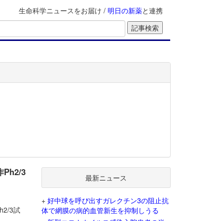
生命科学ニュースをお届け /
明日の新薬
と連携
Ph2/3
最新ニュース
+
好中球を呼び出すガレクチン3の阻止抗
2/3試
体で網膜の病的血管新生を抑制しうる