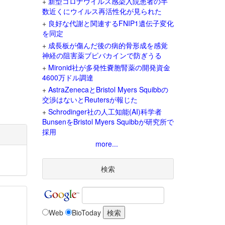
+
新型コロナウイルス感染入院患者の半
数近くにウイルス再活性化が見られた
+
良好な代謝と関連するFNIP1遺伝子変化
を同定
+
成長板が傷んだ後の病的骨形成を感覚
神経の阻害薬ブピバカインで防ぎうる
+
Mironid社が多発性嚢胞腎薬の開発資金
4600万ドル調達
+
AstraZenecaとBristol Myers Squibbの
交渉はないとReutersが報じた
+
Schrodinger社の人工知能(AI)科学者
BunsenをBristol Myers Squibbが研究所で
採用
more...
検索
Web
BioToday