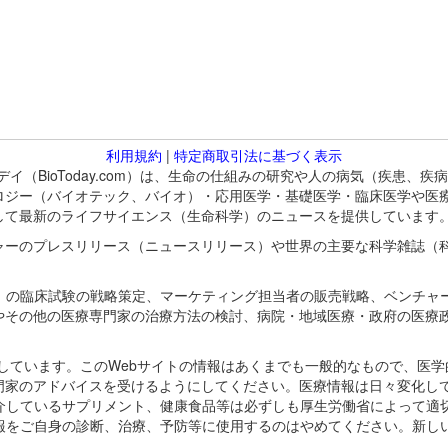
利用規約
|
特定商取引法に基づく表示
バイオトゥデイ（BioToday.com）は、生命の仕組みの研究や人の病気（
ロジー（バイオテック、バイオ）・応用医学・基礎医学・臨床医学や医
して最新のライフサイエンス（生命科学）のニュースを提供しています
ャーのプレスリリース（ニュースリリース）や世界の主要な科学雑誌（
A）の臨床試験の戦略策定、マーケティング担当者の販売戦略、ベンチャ
やその他の医療専門家の治療方法の検討、病院・地域医療・政府の医療
omが保有しています。このWebサイトの情報はあくまでも一般的なもので、
門家のアドバイスを受けるようにしてください。医療情報は日々変化して
紹介しているサプリメント、健康食品等は必ずしも厚生労働省によって適
情報をご自身の診断、治療、予防等に使用するのはやめてください。新し