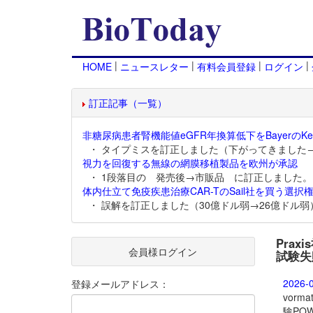
|
|
|
|
HOME
ニュースレター
有料会員登録
ログイン
訂正記事（一覧）
非糖尿病患者腎機能値eGFR年換算低下をBayerのKer
・ タイプミスを訂正しました（下がってきました
視力を回復する無線の網膜移植製品を欧州が承認
・ 1段落目の 発売後→市販品 に訂正しました。
体内仕立て免疫疾患治療CAR-TのSail社を買う選択権
・ 誤解を訂正しました（30億ドル弱→26億ドル弱
Prax
会員様ログイン
試験失
2026-
登録メールアドレス：
vorm
験PO