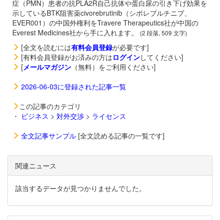
症（PMN）患者の抗PLA2R自己抗体や蛋白尿の引き下げ効果を
示しているBTK阻害薬
civorebrutinib（シボレブルチニブ、
EVER001）の中国外権利をTravere Therapeutics社が中国の
Everest Medicines社から手に入れます。
(2 段落, 509 文字)
[全文を読むには
有料会員登録
が必要です]
[有料会員登録がお済みの方は
ログイン
してください]
[
メールマガジン
（無料）をご利用ください]
2026-06-03に登録された記事一覧
この記事のカテゴリ
・
ビジネス
>
対外交渉
>
ライセンス
全文記事サンプル
[全文読める記事の一覧です]
関連ニュース
該当するデータが見つかりませんでした。