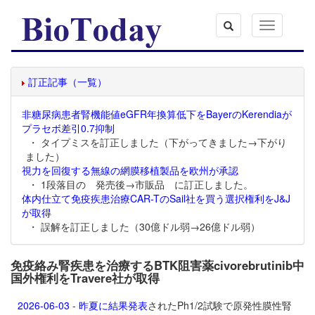
Toggle
navigation
訂正記事（一覧）
非糖尿病患者腎機能値eGFR年換算低下をBayerのKerendiaが
プラセボ差引0.7抑制
・ タイプミスを訂正しました（下がってきました→下がり
ました）
視力を回復する無線の網膜移植製品を欧州が承認
・ 1段落目の 発売後→市販品 に訂正しました。
体内仕立て免疫疾患治療CAR-TのSail社を買う選択権利をJ&J
が取得
・ 誤解を訂正しました（30億ドル弱→26億ドル弱）
免疫絡み腎疾患を治療するBTK阻害薬civorebrutinib中
国外権利をTravere社が取得
2026-06-03
-
昨夏に結果発表
されたPh1/2試験で原発性膜性腎