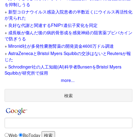
を抑制しうる
+
新型コロナウイルス感染入院患者の半数近くにウイルス再活性化
が見られた
+
良好な代謝と関連するFNIP1遺伝子変化を同定
+
成長板が傷んだ後の病的骨形成を感覚神経の阻害薬ブピバカイン
で防ぎうる
+
Mironid社が多発性嚢胞腎薬の開発資金4600万ドル調達
+
AstraZenecaとBristol Myers Squibbの交渉はないとReutersが報
じた
+
Schrodinger社の人工知能(AI)科学者BunsenをBristol Myers
Squibbが研究所で採用
more...
検索
Web
BioToday