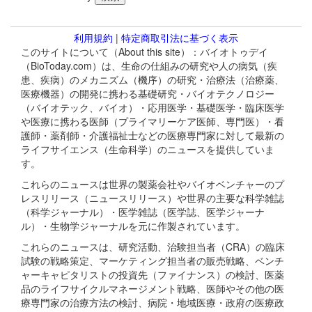
利用規約
|
特定商取引法に基づく表示
このサイトについて（About this site）：バイオトゥデイ
（BioToday.com）は、生命の仕組みの研究や人の病気（疾
患、疾病）のメカニズム（機序）の研究・治療法（治療薬、
医療機器）の開発に携わる基礎研究・バイオテクノロジー
（バイオテック、バイオ）・応用医学・基礎医学・臨床医学
や医療に携わる医師（プライマリーケア医師、専門医）・看
護師・薬剤師・介護福祉士などの医療専門家に対して最新の
ライフサイエンス（生命科学）のニュースを提供していま
す。
これらのニュースは世界の製薬会社やバイオベンチャーのプ
レスリリース（ニュースリリース）や世界の主要な科学雑誌
（科学ジャーナル）・医学雑誌（医学誌、医学ジャーナ
ル）・生物学ジャーナルを元に作製されています。
これらのニュースは、研究活動、治験担当者（CRA）の臨床
試験の戦略策定、マーケティング担当者の販売戦略、ベンチ
ャーキャピタリストの投資先（ファイナンス）の検討、医薬
品のライフサイクルマネージメント戦略、医師やその他の医
療専門家の治療方法の検討、病院・地域医療・政府の医療政