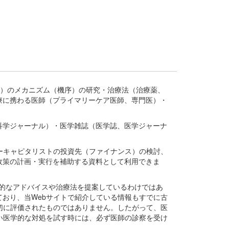
疾患、疾病）のメカニズム（機序）の研究・治療法（治療薬、
療に携わる医師（プライマリーケア医師、専門医）・
。
科学ジャーナル）・医学雑誌（医学誌、医学ジャーナ
ーキャピタリストの投資先（ファイナンス）の検討、
政策の計画・実行を補助する資料として利用できま
医学的なアドバイスや治療法を提案しているわけではあ
おり、当Webサイトで紹介している情報もすでに古
切に評価されたものではありません。したがって、医
い医学的な対処を試す時には、必ず医師の診察を受け