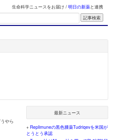
生命科学ニュースをお届け /
明日の新薬
と連携
最新ニュース
どうやら
+
Replimuneの黒色腫薬Tudriqevを米国が
とうとう承認