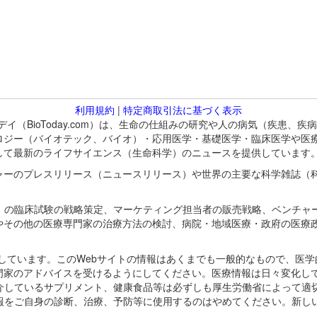
利用規約
|
特定商取引法に基づく表示
バイオトゥデイ（BioToday.com）は、生命の仕組みの研究や人の病気（
ロジー（バイオテック、バイオ）・応用医学・基礎医学・臨床医学や医
して最新のライフサイエンス（生命科学）のニュースを提供しています
ャーのプレスリリース（ニュースリリース）や世界の主要な科学雑誌（
A）の臨床試験の戦略策定、マーケティング担当者の販売戦略、ベンチャ
やその他の医療専門家の治療方法の検討、病院・地域医療・政府の医療
omが保有しています。このWebサイトの情報はあくまでも一般的なもので、
門家のアドバイスを受けるようにしてください。医療情報は日々変化して
紹介しているサプリメント、健康食品等は必ずしも厚生労働省によって適
情報をご自身の診断、治療、予防等に使用するのはやめてください。新し