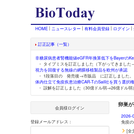
|
|
|
|
HOME
ニュースレター
有料会員登録
ログイン
訂正記事（一覧）
非糖尿病患者腎機能値eGFR年換算低下をBayerのKer
・ タイプミスを訂正しました（下がってきました
視力を回復する無線の網膜移植製品を欧州が承認
・ 1段落目の 発売後→市販品 に訂正しました。
体内仕立て免疫疾患治療CAR-TのSail社を買う選択権
・ 誤解を訂正しました（30億ドル弱→26億ドル弱
卵巣が
会員様ログイン
2026-
登録メールアドレス：
免疫の
[全