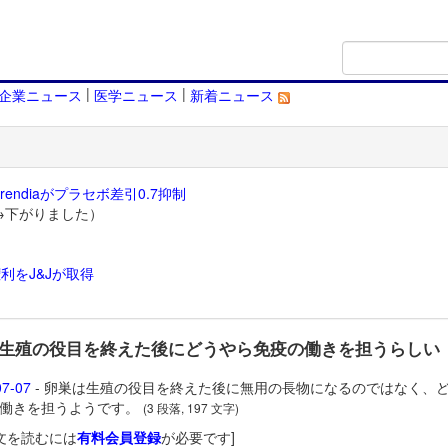
|
|
企業ニュース
医学ニュース
新着ニュース
endiaがプラセボ差引0.7抑制
→下がりました）
利をJ&Jが取得
）
生殖の役目を終えた後にどうやら免疫の働きを担うらしい
07-07
- 卵巣は生殖の役目を終えた後に無用の長物になるのではなく、
働きを担うようです。
(3 段落, 197 文字)
文を読むには
有料会員登録
が必要です]