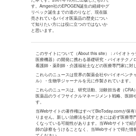
す。Amgen社のEPOGEN誕生の経緯やグ
リベック誕生までの道のりなど、現在販
売されているバイオ医薬品の歴史につい
て知りたい方には役に立つのではないか
と思います。
このサイトについて（About this site）：
医療機器）の開発に携わる基礎研究・バイオテクノ
看護師・薬剤師・介護福祉士などの医療専門家に対
これらのニュースは世界の製薬会社やバイオベンチ
ル）・生物学ジャーナルを元に作製されています。
これらのニュースは、研究活動、治験担当者（CR
医薬品のライフサイクルマネージメント戦略、医師
す。
当Webサイトの著作権はすべてBioToday.c
りません。新しい治療法を試すときには必ず医療専
くなっている可能性があります。当Webサイトで
師の診察をうけることなく、当Webサイトで得た
てください。