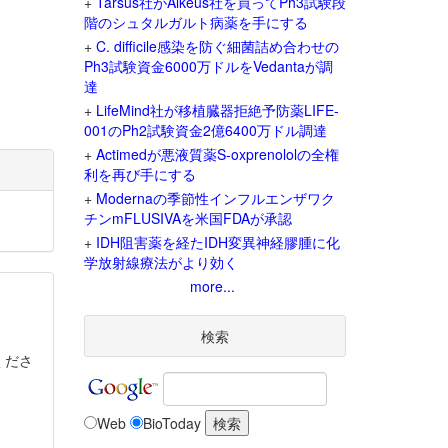
+
Tarsus社がAlkeus社を買ってPh3試験段
階のシュタルガルト病薬を手にする
+
C. difficile感染を防ぐ細菌詰め合わせの
Ph3試験資金6000万ドルをVedantaが調
達
+
LifeMind社が移植臓器拒絶予防薬LIFE-
001のPh2試験資金2億6400万ドル調達
+
Actimedが悪液質薬S-oxprenololの全権
利を再び手にする
+
Modernaの季節性インフルエンザワク
チンmFLUSIVAを米国FDAが承認
+
IDH阻害薬を経たIDH変異神経膠腫に化
学放射線療法がより効く
more...
検索
くださ
Web
BioToday