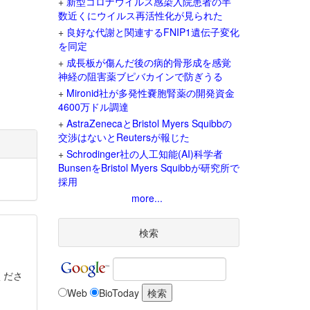
+
新型コロナウイルス感染入院患者の半
数近くにウイルス再活性化が見られた
+
良好な代謝と関連するFNIP1遺伝子変化
を同定
+
成長板が傷んだ後の病的骨形成を感覚
神経の阻害薬ブピバカインで防ぎうる
+
Mironid社が多発性嚢胞腎薬の開発資金
4600万ドル調達
+
AstraZenecaとBristol Myers Squibbの
交渉はないとReutersが報じた
+
Schrodinger社の人工知能(AI)科学者
BunsenをBristol Myers Squibbが研究所で
採用
more...
検索
くださ
Web
BioToday