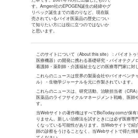
す。Amgen社のEPOGEN誕生の経緯やグ
リベック誕生までの道のりなど、現在販
売されているバイオ医薬品の歴史につい
て知りたい方には役に立つのではないか
と思います。
このサイトについて（About this site）：
医療機器）の開発に携わる基礎研究・バイオテクノ
看護師・薬剤師・介護福祉士などの医療専門家に対
これらのニュースは世界の製薬会社やバイオベンチ
ル）・生物学ジャーナルを元に作製されています。
これらのニュースは、研究活動、治験担当者（CR
医薬品のライフサイクルマネージメント戦略、医師
す。
当Webサイトの著作権はすべてBioToday.c
りません。新しい治療法を試すときには必ず医療専
くなっている可能性があります。当Webサイトで
師の診察をうけることなく、当Webサイトで得た
てください。