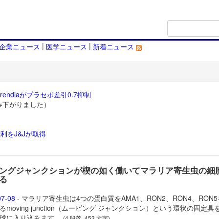
|
|
企業ニュース
医学ニュース
新着ニュース
endiaがプラセボ差引0.7抑制
→下がりました）
利をJ&Jが取得
）
ングジャンクションが楔の如く働いてマラリア寄生虫の細
る
07-08
- マラリア寄生虫は4つの蛋白質をAMA1、RON2、RON4、RON
るmoving junction（ムービング ジャンクション）という環状の固定具
球に入り込みます。
(4 段落, 453 文字)