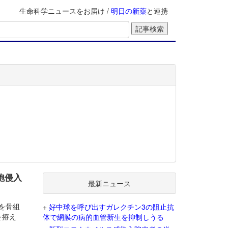
生命科学ニュースをお届け /
明日の新薬
と連携
胞侵入
最新ニュース
5を骨組
+
好中球を呼び出すガレクチン3の阻止抗
を拵え
体で網膜の病的血管新生を抑制しうる