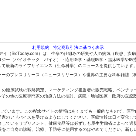
利用規約
|
特定商取引法に基づく表示
バイオトゥデイ（BioToday.com）は、生命の仕組みの研究や人の病気（
ロジー（バイオテック、バイオ）・応用医学・基礎医学・臨床医学や医
して最新のライフサイエンス（生命科学）のニュースを提供しています
ャーのプレスリリース（ニュースリリース）や世界の主要な科学雑誌（
A）の臨床試験の戦略策定、マーケティング担当者の販売戦略、ベンチャ
やその他の医療専門家の治療方法の検討、病院・地域医療・政府の医療
omが保有しています。このWebサイトの情報はあくまでも一般的なもので、
門家のアドバイスを受けるようにしてください。医療情報は日々変化して
紹介しているサプリメント、健康食品等は必ずしも厚生労働省によって適
情報をご自身の診断、治療、予防等に使用するのはやめてください。新し