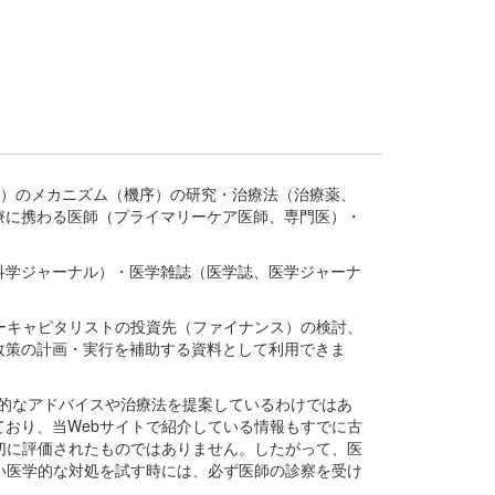
疾患、疾病）のメカニズム（機序）の研究・治療法（治療薬、
療に携わる医師（プライマリーケア医師、専門医）・
。
科学ジャーナル）・医学雑誌（医学誌、医学ジャーナ
ーキャピタリストの投資先（ファイナンス）の検討、
政策の計画・実行を補助する資料として利用できま
医学的なアドバイスや治療法を提案しているわけではあ
おり、当Webサイトで紹介している情報もすでに古
切に評価されたものではありません。したがって、医
い医学的な対処を試す時には、必ず医師の診察を受け