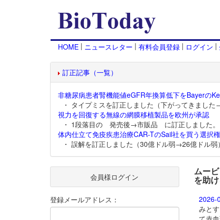
|
|
|
|
HOME
ニュースレター
有料会員登録
ログイン
訂正記事（一覧）
非糖尿病患者腎機能値eGFR年換算低下をBayerのKer
・ タイプミスを訂正しました（下がってきました
視力を回復する無線の網膜移植製品を欧州が承認
・ 1段落目の 発売後→市販品 に訂正しました。
体内仕立て免疫疾患治療CAR-TのSail社を買う選択権
・ 誤解を訂正しました（30億ドル弱→26億ドル弱
ムービ
会員様ログイン
を助け
2026-
登録メールアドレス：
みとす
て赤血